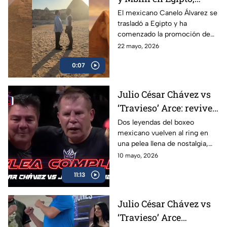
tienen primer cara a
El mexicano Canelo Álvarez se
trasladó a Egipto y ha
cara
comenzado la promoción de
su combate ante el francés
22 mayo, 2026
Christian Mbilli que sucederá
0:07
en el mes de septiembre.
Julio César Chávez vs
‘Travieso’ Arce: revive
la pelea completa en
Dos leyendas del boxeo
mexicano vuelven al ring en
Box Azteca
una pelea llena de nostalgia,
emoción y grandes momentos
10 mayo, 2026
para los aficionados.
11:13
Julio César Chávez vs
‘Travieso’ Arce