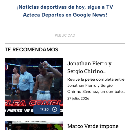
¡Noticias deportivas de hoy, sigue a TV
Azteca Deportes en Google News!
PUBLICIDAD
TE RECOMENDAMOS
Jonathan Fierro y
Sergio Chirino
protagonizan una
Revive la pelea completa entre
Jonathan Fierro y Sergio
guerra sobre el ring
Chirino Sánchez, un combate
lleno de intensidad,
27 julio, 2026
intercambio de golpes y
17:20
emociones de principio a fin.
Marco Verde impone