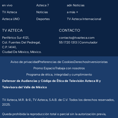
en vivo
Azteca 7
adn Noticias
TV Azteca
Noticias
a más +
Azteca UNO
Deportes
TV Azteca Internacional
TV AZTECA
CONTACTO
Periférico Sur 4121,
contacto@tvazteca.com
Col. Fuentes Del Pedregal,
55 1720 1313
| Conmutador
C.P. 14141,
Ciudad De México, México.
Aviso de privacidad
Preferencias de Cookies
Derechos
Inversionistas
Promo Espacio
Trabaja con nosotros
Programa de ética, integridad y cumplimiento
Defensor de Audiencias y Código de Ética de Televisión Azteca III y
Televisora del Valle de México
TV Azteca, M.R. & ©, TV Azteca, S.A.B. de C.V. Todos los derechos reservados,
2025.
Queda prohibida la reproducción total o parcial sin la autorización previa,