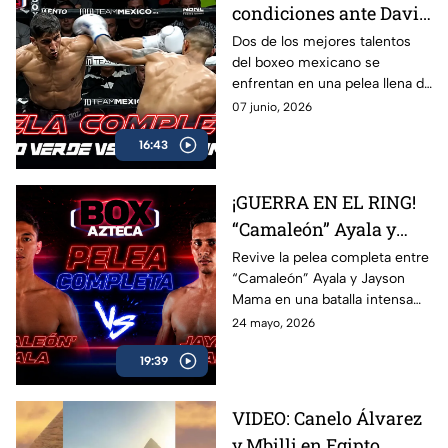
condiciones ante David
Camacho en una
Dos de los mejores talentos
del boxeo mexicano se
intensa batalla de Box
enfrentan en una pelea llena de
Azteca
acción, potencia y grandes
07 junio, 2026
intercambios. Revive el
16:43
combate completo entre
Marco Verde y David Camacho
en una función imperdible de
¡GUERRA EN EL RING!
Box Azteca.
“Camaleón” Ayala y
Jayson Mama se
Revive la pelea completa entre
“Camaleón” Ayala y Jayson
dieron con todo
Mama en una batalla intensa
llena de golpes, emoción y
24 mayo, 2026
momentos espectaculares
19:39
arriba del ring.
VIDEO: Canelo Álvarez
y Mbilli en Egipto,