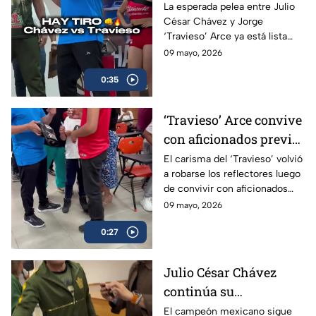
cumplen con la
La esperada pelea entre Julio
César Chávez y Jorge
báscula; habrá pelea en
‘Travieso’ Arce ya está lista
Box Azteca
luego de que ambos superaran
09 mayo, 2026
sin problemas la báscula.
0:35
‘Travieso’ Arce convive
con aficionados previo
a su esperado combate
El carisma del ‘Travieso’ volvió
a robarse los reflectores luego
de convivir con aficionados
antes de subir al ring.
09 mayo, 2026
0:27
Julio César Chávez
continúa su
preparación para
El campeón mexicano sigue