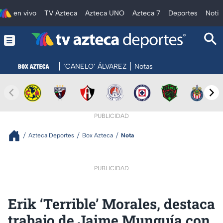
en vivo
TV Azteca
Azteca UNO
Azteca 7
Deportes
Notic
‘CANELO’ ÁLVAREZ
Notas
PUBLICIDAD
Azteca Deportes
Box Azteca
Nota
PUBLICIDAD
Erik ‘Terrible’ Morales, destaca
trabajo de Jaime Munguía con