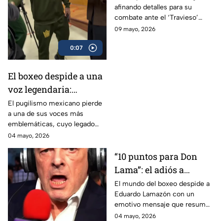
afinando detalles para su
enfrentar al ‘Travieso’
combate ante el ‘Travieso’
Arce
Arce
09 mayo, 2026
0:07
El boxeo despide a una
voz legendaria:
Eduardo Lamazón
El pugilismo mexicano pierde
a una de sus voces más
emblemáticas, cuyo legado
marcó a generaciones.
04 mayo, 2026
“10 puntos para Don
Lama”: el adiós a
Eduardo Lamazón
El mundo del boxeo despide a
Eduardo Lamazón con un
emotivo mensaje que resume
su legado imborrable.
04 mayo, 2026