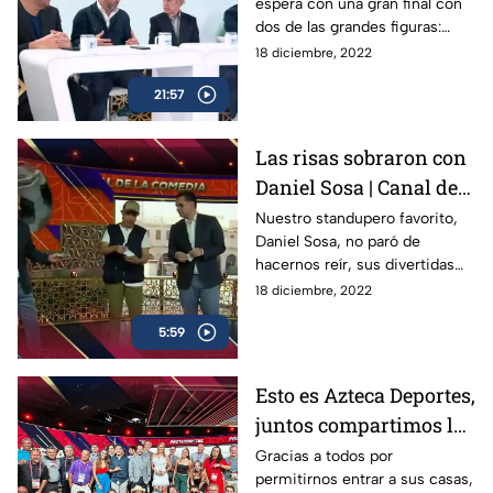
espera con una gran final con
dos de las grandes figuras:
Messi vs Mbappé, Argentina vs
18 diciembre, 2022
Francia y esta es la previa de
21:57
Titanes
Las risas sobraron con
Daniel Sosa | Canal del
Mundial
Nuestro standupero favorito,
Daniel Sosa, no paró de
hacernos reír, sus divertidas
dinámicas, juegos y cápsulas,
18 diciembre, 2022
ahora, Dani, ya eres parte de
5:59
esta familia
Esto es Azteca Deportes,
juntos compartimos la
emoción
Gracias a todos por
permitirnos entrar a sus casas,