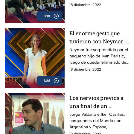
Francia, para la Gran Final del
18 diciembre, 2022
Mundial de Qatar 2022, en
3:10
Prota Extra
El enorme gesto que
tuvieron con Neymar |
InesPerado
Neymar fue sorprendido por el
pequeño hijo de Ivan Perisic,
luego de quedar eliminado de
Qatar 2022, donde el brasileño
18 diciembre, 2022
respondió de esta manera
1:26
Los nervios previos a
una final de un
Mundial |
Jorge Valdano e Iker Casillas,
campeones del Mundo con
Protagonistas Extra
Argentina y España,
respectivamente, nos cuentan
18 diciembre, 2022