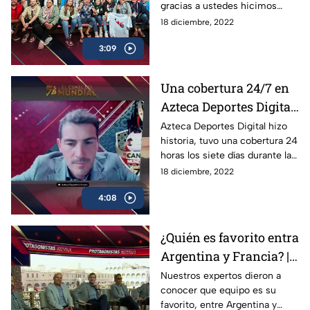
gracias a ustedes hicimos
historia una vez más, juntos
18 diciembre, 2022
Compartimos la Emoción del
3:09
Mundial de Qatar 2022
Una cobertura 24/7 en
Azteca Deportes Digital
| Los Protagonistas
Azteca Deportes Digital hizo
historia, tuvo una cobertura 24
horas los siete días durante la
Copa del Mundo, para llevarte
18 diciembre, 2022
a ti, lo mejor de Qatar 2022
4:08
¿Quién es favorito entra
Argentina y Francia? |
Protagonistas Extra
Nuestros expertos dieron a
conocer que equipo es su
favorito, entre Argentina y