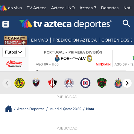
en vivo
TV Azteca
Azteca UNO
Azteca 7
Deportes
Notic
EN VIVO
PREDICCIÓN AZTECA
CONTENIDOS E
Futbol
PORTUGAL - PRIMERA DIVISIÓN
POR
-
-
ALV
VS
AGO 09 - 11:00
MINXMIN
AGO 09 - 13
PUBLICIDAD
Azteca Deportes
Mundial Qatar 2022
Nota
PUBLICIDAD