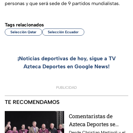
personas y que será sede de 9 partidos mundialistas.
Tags relacionados
Selección Qatar
Selección Ecuador
¡Noticias deportivas de hoy, sigue a TV
Azteca Deportes en Google News!
PUBLICIDAD
TE RECOMENDAMOS
Comentaristas de
Azteca Deportes se
enfrentan en Qatar |
Desde Christian Martinoli y el