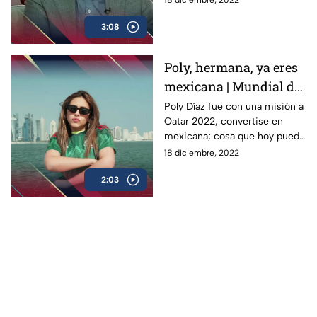
como manejaron los nervios
3:08
previos a jugar la Final
Poly, hermana, ya eres
mexicana | Mundial de
la Comedia
Poly Díaz fue con una misión a
Qatar 2022, convertise en
mexicana; cosa que hoy puede
presumir, ella es la
18 diciembre, 2022
comediante venezolana más
2:03
mexicana del mundo