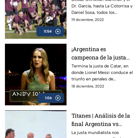
Dr. García, hasta La Cotorrisa y
Cascarita Azteca
Daniel Sosa, todos los
comentaristas de Azteca
19 diciembre, 2022
Deportes se enfrentan en
11:54
Qatar 2022
¡Argentina es
campeona de la justa
de Catar! | El Var Doha
Termina la justa de Catar, en
donde Lionel Messi conduce el
triunfo en penales de
Argentina sobre Francia, en
18 diciembre, 2022
una final épica que será
1:06
recordada para siempre
Titanes | Análisis de la
final Argentina vs
Francia
La justa mundialista nos