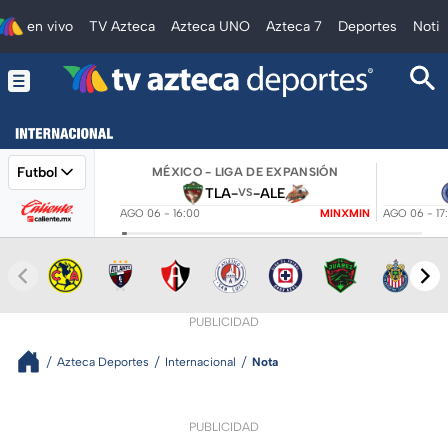
en vivo
TV Azteca
Azteca UNO
Azteca 7
Deportes
Notic
Futbol
MÉXICO - LIGA DE EXPANSIÓN
TLA
-
-
ALE
VS
AGO 06 - 16:00
MINXMIN
AGO 06 - 17
PUBLICIDAD
Azteca Deportes
Internacional
Nota
PUBLICIDAD