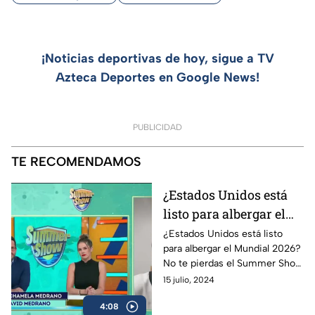
¡Noticias deportivas de hoy, sigue a TV
Azteca Deportes en Google News!
PUBLICIDAD
TE RECOMENDAMOS
¿Estados Unidos está
listo para albergar el
Mundial 2026? |
¿Estados Unidos está listo
para albergar el Mundial 2026?
Summer Show
No te pierdas el Summer Show
de lunes a viernes a las 22:30
15 julio, 2024
horas por TODAS las redes
4:08
sociales de Azteca Deportes