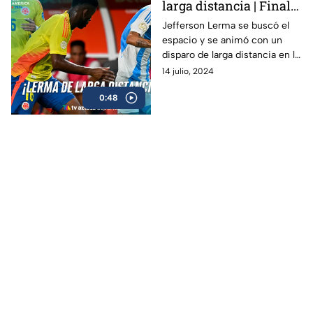
larga distancia | Final
de la Copa América
Jefferson Lerma se buscó el
espacio y se animó con un
2024
disparo de larga distancia en la
final de la Copa América 2024
14 julio, 2024
entre Argentina y Colombia, se
0:48
va cerca