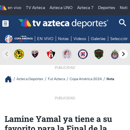
en vivo
TV Azteca
Azteca UNO
Azteca 7
Deportes
Notic
EN VIVO
Notas
Videos
Galerías
Selección
PUBLICIDAD
Azteca Deportes
Fut Azteca
Copa América 2024
Nota
PUBLICIDAD
Lamine Yamal ya tiene a su
favorito para la Final de la