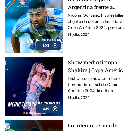
Argentina frente a
Colombia | Final de la
Nicolás González hizo estallar
el grito de gol en la final de la
Copa América 2024
Copa América 2024, pero un
fuera de lugar anuló su
14 julio, 2024
anotación en el Argentina
1:03
contra Colombia
Show medio tiempo
Shakira | Copa América
2024
Disfruta del show de medio
tiempo de la final de Copa
América 2024, la artista
colombiana Shakira nos deleitó
14 julio, 2024
de un gran espectaculo en el
8:19
estadio Hard Rock Stadium en
la ciudad de Miami
Lo intentó Lerma de