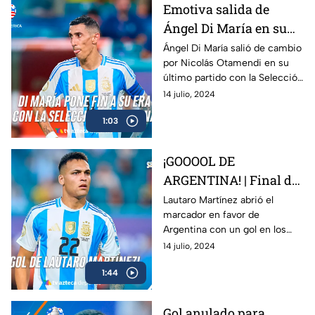
Emotiva salida de
Ángel Di María en su
último parido | Final de
Ángel Di María salió de cambio
por Nicolás Otamendi en su
la Copa América 2024
último partido con la Selección
Argentina durante la final
14 julio, 2024
contra Colombia en la Copa
1:03
América
¡GOOOOL DE
ARGENTINA! | Final de
la Copa América 2024
Lautaro Martínez abrió el
marcador en favor de
Argentina con un gol en los
tiempos extra de la final de la
14 julio, 2024
Copa América contra su
1:44
similar de Colombia
Gol anulado para