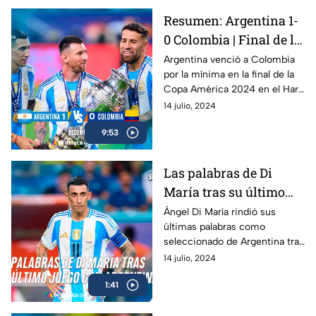
Resumen: Argentina 1-
0 Colombia | Final de la
Copa América 2024
Argentina venció a Colombia
por la mínima en la final de la
Copa América 2024 en el Hard
Rock Stadium de Miami para
14 julio, 2024
consagrarse por segunda
9:53
ocasión consecutiva
Las palabras de Di
María tras su último
juego con Argentina |
Ángel Di María rindió sus
últimas palabras como
Final de la Copa
seleccionado de Argentina tras
América 2024
la final de la Copa América
14 julio, 2024
2024 frente a Colombia en el
1:41
Hard Rock Stadium