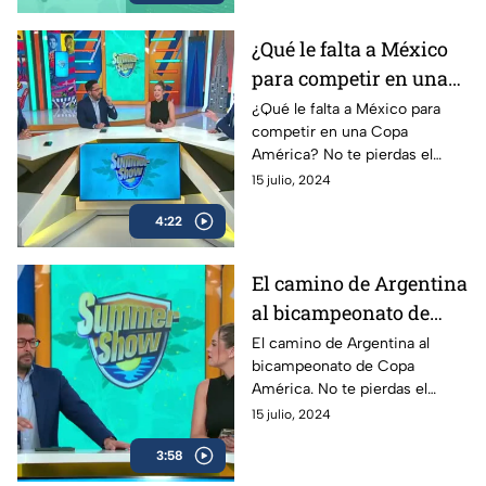
¿Qué le falta a México
para competir en una
Copa América? |
¿Qué le falta a México para
competir en una Copa
Summer Show
América? No te pierdas el
Summer Show de lunes a
15 julio, 2024
viernes a las 22:30 horas por
4:22
TODAS las redes sociales de
Azteca Deportes
El camino de Argentina
al bicampeonato de
Copa América |
El camino de Argentina al
bicampeonato de Copa
Summer Show
América. No te pierdas el
Summer Show de lunes a
15 julio, 2024
viernes a las 22:30 horas por
3:58
TODAS las redes sociales de
Azteca Deportes