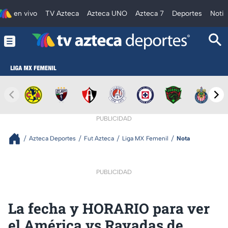
en vivo
TV Azteca
Azteca UNO
Azteca 7
Deportes
Notic
PUBLICIDAD
Azteca Deportes
Fut Azteca
Liga MX Femenil
Nota
PUBLICIDAD
La fecha y HORARIO para ver
el América vs Rayadas de