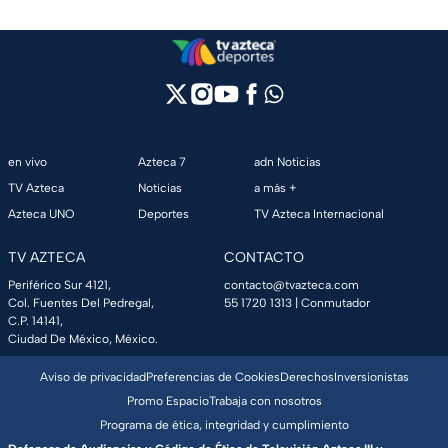
en vivo
Azteca 7
adn Noticias
TV Azteca
Noticias
a más +
Azteca UNO
Deportes
TV Azteca Internacional
TV AZTECA
CONTACTO
Periférico Sur 4121,
contacto@tvazteca.com
Col. Fuentes Del Pedregal,
55 1720 1313
| Conmutador
C.P. 14141,
Ciudad De México, México.
Aviso de privacidad
Preferencias de Cookies
Derechos
Inversionistas
Promo Espacio
Trabaja con nosotros
Programa de ética, integridad y cumplimiento