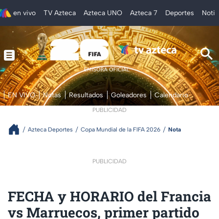
en vivo
TV Azteca
Azteca UNO
Azteca 7
Deportes
Notic
EN VIVO
Notas
Resultados
Goleadores
Calendario
PUBLICIDAD
Azteca Deportes
Copa Mundial de la FIFA 2026
Nota
PUBLICIDAD
FECHA y HORARIO del Francia
vs Marruecos, primer partido