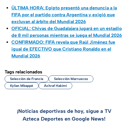
ÚLTIMA HORA: Egipto presentó una denuncia a la
FIFA por el partido contra Argentina y exigió que
excluyan al árbito del Mundial 2026
OFICIAL: Chivas de Guadalajara jugará en un estadio
de 8 mil personas mientras se juega el Mundial 2026
CONFIRMADO: FIFA revela que Raúl Jiménez fue
igual de EFECTIVO que Cristiano Ronaldo en el
Mundial 2026
Tags relacionados
Selección de Francia
Selección Marruecos
Kylian Mbappé
Achraf Hakimi
¡Noticias deportivas de hoy, sigue a TV
Azteca Deportes en Google News!