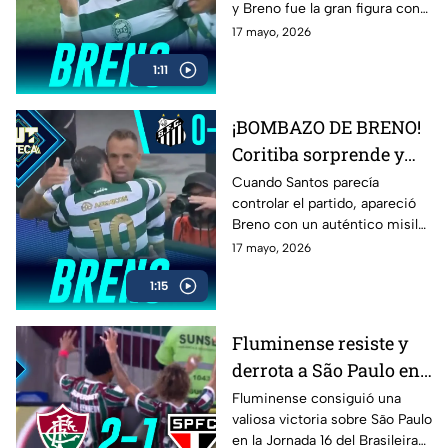
y Breno fue la gran figura con
Brasileirao
una jugada espectacular que
17 mayo, 2026
terminó en un golazo. El
1:11
equipo visitante sorprendió a
todos con una actuación
contundente y llena de
¡BOMBAZO DE BRENO!
intensidad.
Coritiba sorprende y
deja en silencio al
Cuando Santos parecía
controlar el partido, apareció
Santos en el Brasileirao
Breno con un auténtico misil
que cambió todo. Coritiba
17 mayo, 2026
pegó en el momento exacto y
1:15
silenció por completo el
estadio con un golazo
Fluminense resiste y
derrota a São Paulo en
un duelo lleno de
Fluminense consiguió una
valiosa victoria sobre São Paulo
emociones
en la Jornada 16 del Brasileirao