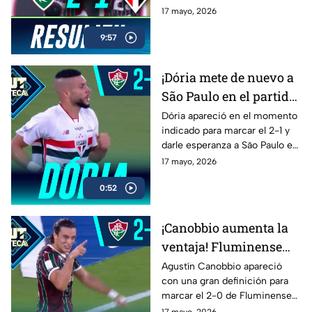
en un partido que tuvo
17 mayo, 2026
intensidad, golazos y
9:57
dramatismo hasta el final.
¡Dória mete de nuevo a
São Paulo en el partido!
Descuenta ante
Dória apareció en el momento
indicado para marcar el 2-1 y
Fluminense
darle esperanza a São Paulo en
el cierre del duelo ante
17 mayo, 2026
Fluminense por la Jornada 16
0:52
del Brasileirao.
¡Canobbio aumenta la
ventaja! Fluminense
domina a São Paulo en
Agustín Canobbio apareció
con una gran definición para
el Brasileirao
marcar el 2-0 de Fluminense
ante São Paulo y desatar la
17 mayo, 2026