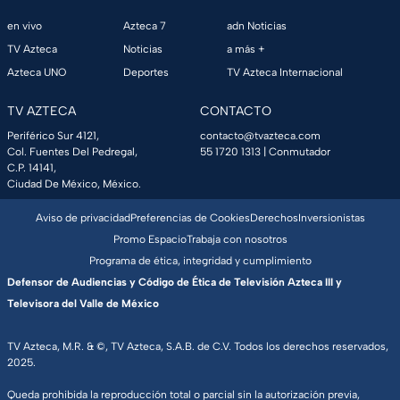
en vivo
Azteca 7
adn Noticias
TV Azteca
Noticias
a más +
Azteca UNO
Deportes
TV Azteca Internacional
TV AZTECA
CONTACTO
Periférico Sur 4121,
contacto@tvazteca.com
Col. Fuentes Del Pedregal,
55 1720 1313
| Conmutador
C.P. 14141,
Ciudad De México, México.
Aviso de privacidad
Preferencias de Cookies
Derechos
Inversionistas
Promo Espacio
Trabaja con nosotros
Programa de ética, integridad y cumplimiento
Defensor de Audiencias y Código de Ética de Televisión Azteca III y
Televisora del Valle de México
TV Azteca, M.R. & ©, TV Azteca, S.A.B. de C.V. Todos los derechos reservados,
2025.
Queda prohibida la reproducción total o parcial sin la autorización previa,