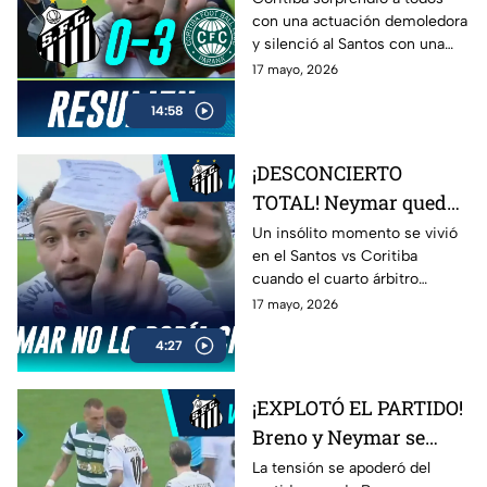
con una actuación demoledora
Jornada 16 del
y silenció al Santos con una
Brasileirao
goleada contundente. Golazos,
17 mayo, 2026
intensidad y una noche para el
14:58
olvido del conjunto local en el
Brasileirao.
¡DESCONCIERTO
TOTAL! Neymar queda
confundido tras error
Un insólito momento se vivió
en el Santos vs Coritiba
del cuarto árbitro en
cuando el cuarto árbitro
pleno partido
mostró por error el número de
17 mayo, 2026
Neymar en la pizarra. La
4:27
reacción del brasileño se
volvió viral tras quedar
completamente
¡EXPLOTÓ EL PARTIDO!
desconcertado en pleno
Breno y Neymar se
cambio.
encaran y desatan la
La tensión se apoderó del