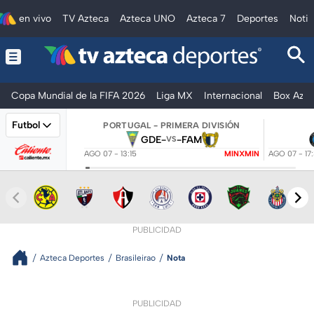
en vivo
TV Azteca
Azteca UNO
Azteca 7
Deportes
Notic
Copa Mundial de la FIFA 2026
Liga MX
Internacional
Box Azte
Futbol
PORTUGAL - PRIMERA DIVISIÓN
GDE
-
-
FAM
VS
AGO 07 - 13:15
MINXMIN
AGO 07 - 17
PUBLICIDAD
Azteca Deportes
Brasileirao
Nota
PUBLICIDAD