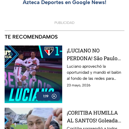
Azteca Deportes en Google News!
PUBLICIDAD
TE RECOMENDAMOS
¡LUCIANO NO
PERDONA! São Paulo
pega primero ante
Luciano aprovechó la
oportunidad y mandó el balón
Botafogo
al fondo de las redes para
adelantar a São Paulo frente a
23 mayo, 2026
Botafogo en el Brasileirao.
1:19
¡CORITIBA HUMILLA
AL SANTOS! Goleada
histórica en plena
Coritiba sorprendió a todos