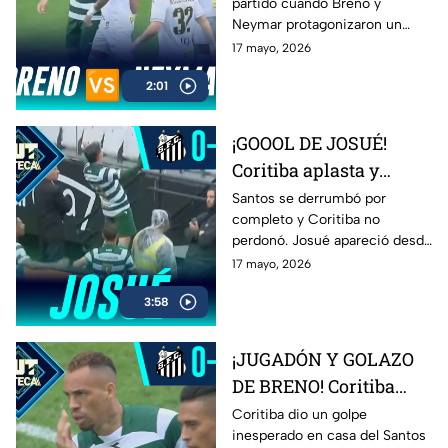
partido cuando Breno y
tensión en Santos vs
Neymar protagonizaron un
Coritiba
fuerte cara a cara que
17 mayo, 2026
encendió a jugadores, banca y
2:01
afición. El duelo entre Santos y
Coritiba terminó
completamente caliente.
¡GOOOL DE JOSUÉ!
Coritiba aplasta y
humilla al Santos con
Santos se derrumbó por
completo y Coritiba no
goleada histórica
perdonó. Josué apareció desde
los once pasos para marcar el
17 mayo, 2026
tercero y sentenciar una
3:58
noche desastrosa para el
conjunto local en el Brasileirao.
¡JUGADÓN Y GOLAZO
DE BRENO! Coritiba
aplasta al Santos y
Coritiba dio un golpe
inesperado en casa del Santos
enmudece el