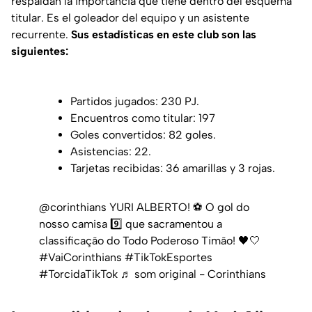
respaldan la importancia que tiene dentro del esquema
titular. Es el goleador del equipo y un asistente
recurrente.
Sus estadísticas en este club son las
siguientes:
Partidos jugados: 230 PJ.
Encuentros como titular: 197
Goles convertidos: 82 goles.
Asistencias: 22.
Tarjetas recibidas: 36 amarillas y 3 rojas.
@corinthians
YURI ALBERTO! ⚽ O gol do
nosso camisa 9️⃣ que sacramentou a
classificação do Todo Poderoso Timão! 🖤🤍
#VaiCorinthians
#TikTokEsportes
#TorcidaTikTok
♬ som original - Corinthians