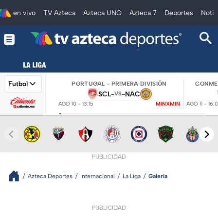
en vivo
TV Azteca
Azteca UNO
Azteca 7
Deportes
Notic
Futbol
PORTUGAL - PRIMERA DIVISIÓN
CONMEB
SCL
-
-
NAC
VS
AGO 10 - 13:15
MINXMIN
AGO 11 - 16:
PUBLICIDAD
Azteca Deportes
Internacional
La Liga
Galería
PUBLICIDAD