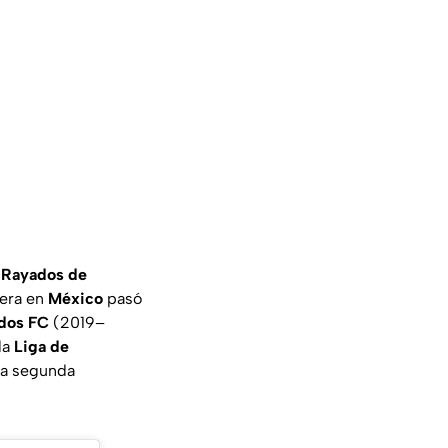
e
Rayados de
rera en
México
pasó
ados FC
(2019–
 la
Liga de
la segunda