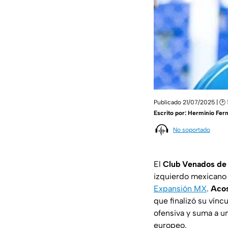
Publicado 21/07/2025 | 🕑 
Escrito por:
Herminio Fer
No soportado
El
Club Venados de
izquierdo mexicano 
Expansión MX
.
Aco
que finalizó su vínc
ofensiva y suma a u
europeo.