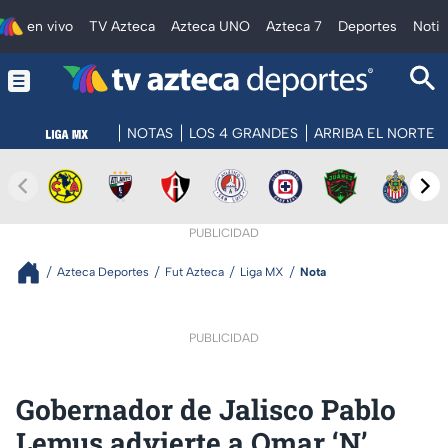
en vivo
TV Azteca
Azteca UNO
Azteca 7
Deportes
Notic
NOTAS
LOS 4 GRANDES
ARRIBA EL NORTE
PUBLICIDAD
Azteca Deportes
Fut Azteca
Liga MX
Nota
PUBLICIDAD
Gobernador de Jalisco Pablo
Lemus advierte a Omar ‘N’