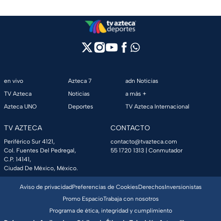
en vivo
Azteca 7
adn Noticias
TV Azteca
Noticias
a más +
Azteca UNO
Deportes
TV Azteca Internacional
TV AZTECA
CONTACTO
Periférico Sur 4121,
contacto@tvazteca.com
Col. Fuentes Del Pedregal,
55 1720 1313
| Conmutador
C.P. 14141,
Ciudad De México, México.
Aviso de privacidad
Preferencias de Cookies
Derechos
Inversionistas
Promo Espacio
Trabaja con nosotros
Programa de ética, integridad y cumplimiento