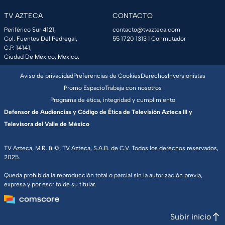
TV AZTECA
CONTACTO
Periférico Sur 4121,
contacto@tvazteca.com
Col. Fuentes Del Pedregal,
55 1720 1313
| Conmutador
C.P. 14141,
Ciudad De México, México.
Aviso de privacidad
Preferencias de Cookies
Derechos
Inversionistas
Promo Espacio
Trabaja con nosotros
Programa de ética, integridad y cumplimiento
Defensor de Audiencias y Código de Ética de Televisión Azteca III y
Televisora del Valle de México
TV Azteca, M.R. & ©, TV Azteca, S.A.B. de C.V. Todos los derechos reservados,
2025.
Queda prohibida la reproducción total o parcial sin la autorización previa,
expresa y por escrito de su titular.
Subir inicio