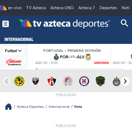
en vivo
TV Azteca
Azteca UNO
Azteca 7
Deportes
Notic
Futbol
PORTUGAL - PRIMERA DIVISIÓN
POR
-
-
ALV
VS
AGO 09 - 11:00
MINXMIN
AGO 09 - 13
PUBLICIDAD
Azteca Deportes
Internacional
Nota
PUBLICIDAD