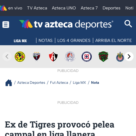
en vivo
TV Azteca
Azteca UNO
Azteca 7
Deportes
Notic
NOTAS
LOS 4 GRANDES
ARRIBA EL NORTE
PUBLICIDAD
Azteca Deportes
Fut Azteca
Liga MX
Nota
PUBLICIDAD
Ex de Tigres provocó pelea
campal en liga llanera