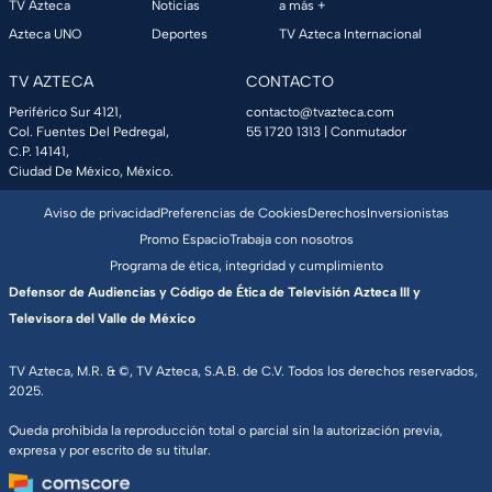
TV Azteca
Noticias
a más +
Azteca UNO
Deportes
TV Azteca Internacional
TV AZTECA
CONTACTO
Periférico Sur 4121,
contacto@tvazteca.com
Col. Fuentes Del Pedregal,
55 1720 1313
| Conmutador
C.P. 14141,
Ciudad De México, México.
Aviso de privacidad
Preferencias de Cookies
Derechos
Inversionistas
Promo Espacio
Trabaja con nosotros
Programa de ética, integridad y cumplimiento
Defensor de Audiencias y Código de Ética de Televisión Azteca III y
Televisora del Valle de México
TV Azteca, M.R. & ©, TV Azteca, S.A.B. de C.V. Todos los derechos reservados,
2025.
Queda prohibida la reproducción total o parcial sin la autorización previa,
expresa y por escrito de su titular.