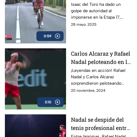
Etapa 17 del Giro de
Isaac del Toro ha dado un
golpe de autoridad al
Italia
imponerse en la Etapa 17,
consolidándose como líder de
28 mayo, 2025
la competencia y reforzando
0:59
su dominio con la maglia rosa.
Carlos Alcaraz y Rafael
Nadal peloteando en la
Copa Davis
¡Leyendas en acción! Rafael
Nadal y Carlos Alcaraz
sorprendieron peloteando
juntos en la Copa Davis
20 noviembre, 2024
3:10
Nadal se despide del
tenis profesional entre
lágrimas
Entre lágrimas, Rafael Nadal