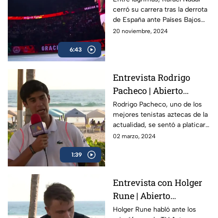
cerró su carrera tras la derrota
de España ante Países Bajos
en la Copa Davis, dejando un
20 noviembre, 2024
legado de 22 Grand Slams en
6:43
más de dos décadas.
Entrevista Rodrigo
Pacheco | Abierto
Mexicano de Tenis
Rodrigo Pacheco, uno de los
mejores tenistas aztecas de la
actualidad, se sentó a platicar
con TV Azteca previo al
02 marzo, 2024
Abierto Mexicano de Tenis en
1:39
Acapulco
Entrevista con Holger
Rune | Abierto
Mexicano de Tenis
Holger Rune habló ante los