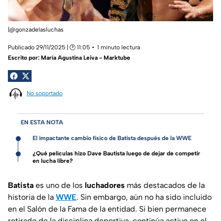
|@gonzadelasluchas
Publicado 29/11/2025 | 🕑 11:05
1 minuto lectura
Escrito por:
María Agustina Leiva - Marktube
No soportado
EN ESTA NOTA
El impactante cambio físico de Batista después de la WWE
¿Qué películas hizo Dave Bautista luego de dejar de competir
en lucha libre?
Batista
es uno de los
luchadores
más destacados de la
historia de la
WWE
. Sin embargo, aún no ha sido incluido
en el Salón de la Fama de la entidad. Si bien permanece
retirado de la disciplina deportiva, continúa activo en el