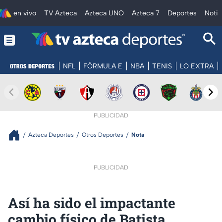
en vivo
TV Azteca
Azteca UNO
Azteca 7
Deportes
Notic
NFL
FÓRMULA E
NBA
TENIS
LO EXTRA
PUBLICIDAD
Azteca Deportes
Otros Deportes
Nota
PUBLICIDAD
Así ha sido el impactante
cambio físico de Batista,