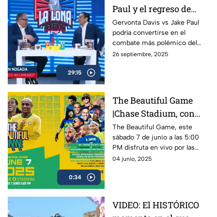
Paul y el regreso de
Ryan García | A Raspar
Gervonta Davis vs Jake Paul
podría convertirse en el
La Lona
combate más polémico del
año, mientras Ryan García
26 septiembre, 2025
anuncia su regreso al ring con
29:15
sed de revancha.
The Beautiful Game
|Chase Stadium, con
Ronaldinho y Roberto
The Beautiful Game, este
sábado 7 de junio a las 5:00
Carlos | 7 de junio a las
PM disfruta en vivo por las
5:00 PM
plataformas de Azteca
04 junio, 2025
Deportes el encuentro entre
0:34
Ronaldinho y Roberto Carlos
VIDEO: El HISTÓRICO