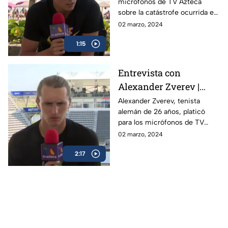
micrófonos de TV Azteca
sobre la catástrofe ocurrida en
Acapulco y como el Abierto
02 marzo, 2024
Mexicano de Open da
1:15
esperanza a la gente
Entrevista con
Alexander Zverev |
Abierto Mexicano de
Alexander Zverev, tenista
alemán de 26 años, platicó
Tenis
para los micrófonos de TV
Azteca Deportes durante su
02 marzo, 2024
participación en el Abierto
2:17
Mexicano de Tenis