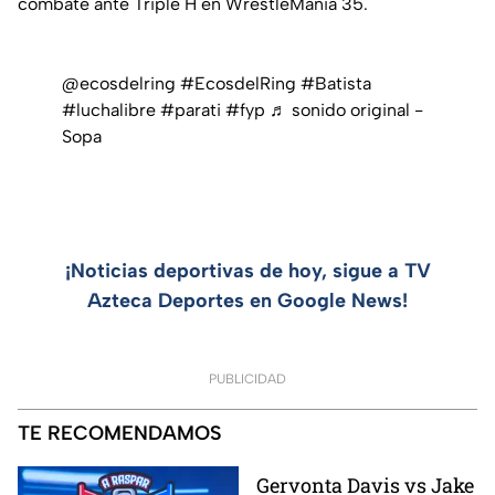
combate ante Triple H en
WrestleMania 35
.
@ecosdelring
#EcosdelRing
#Batista
#luchalibre
#parati
#fyp
♬ sonido original -
Sopa
¡Noticias deportivas de hoy, sigue a TV
Azteca Deportes en Google News!
PUBLICIDAD
TE RECOMENDAMOS
Gervonta Davis vs Jake