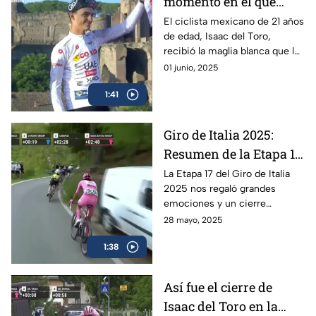
momento en el que
Isaac del Toro recibe la
El ciclista mexicano de 21 años
de edad, Isaac del Toro,
Maglia Blanca en el
recibió la maglia blanca que lo
Giro de Italia 2025
acredita como el mejor menor
01 junio, 2025
de 25 años en el Giro de Italia
1:41
2025
Giro de Italia 2025:
Resumen de la Etapa 17
y el triunfo de Isaac del
La Etapa 17 del Giro de Italia
2025 nos regaló grandes
Toro
emociones y un cierre
espectacular, en donde el líder
28 mayo, 2025
mexicano, Isaac del Toro, se
1:38
llevó el triunfo
Así fue el cierre de
Isaac del Toro en la