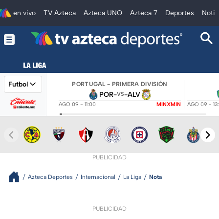
en vivo
TV Azteca
Azteca UNO
Azteca 7
Deportes
Notic
Futbol
PORTUGAL - PRIMERA DIVISIÓN
POR
-
-
ALV
VS
AGO 09 - 11:00
MINXMIN
AGO 09 - 13
PUBLICIDAD
Azteca Deportes
Internacional
La Liga
Nota
PUBLICIDAD