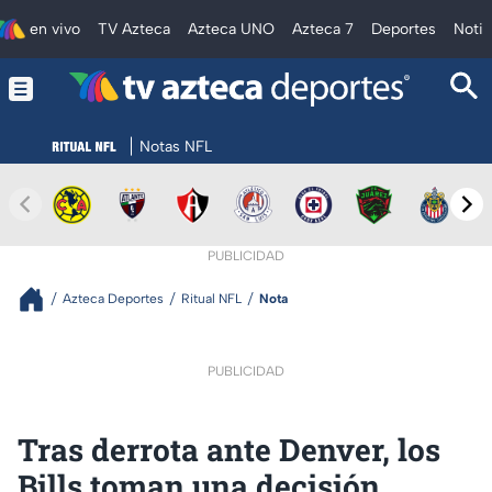
en vivo
TV Azteca
Azteca UNO
Azteca 7
Deportes
Notic
Notas NFL
PUBLICIDAD
Azteca Deportes
Ritual NFL
Nota
PUBLICIDAD
Tras derrota ante Denver, los
Bills toman una decisión