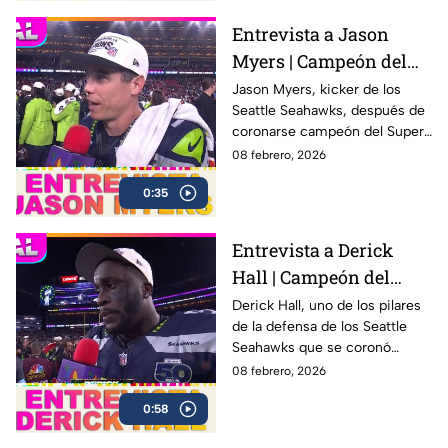
Entrevista a Jason
Myers | Campeón del
Super Bowl LX con los
Jason Myers, kicker de los
Seattle Seahawks, después de
Seahawks
coronarse campeón del Super
Bowl LX .
08 febrero, 2026
0:35
Entrevista a Derick
Hall | Campeón del
Super Bowl LX con los
Derick Hall, uno de los pilares
de la defensa de los Seattle
Seahawks
Seahawks que se coronó
campeón del Super Bowl LX 🏆
08 febrero, 2026
después de una sólida
0:58
actuación colectiva ante los
New England Patriots en el