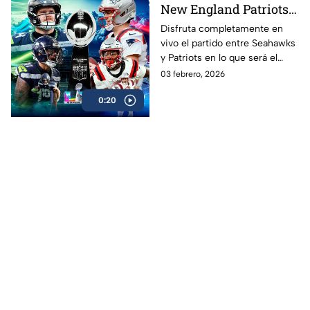
New England Patriots
ver EN VIVO y GRATIS
Disfruta completamente en
vivo el partido entre Seahawks
Super Bowl LX 2026,
y Patriots en lo que será el
gran final de la NFL
esperado Super Bowl 2026 en
03 febrero, 2026
donde Nueva Inglaterra podría
0:20
convertirse en el más ganador