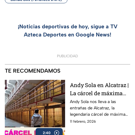
¡Noticias deportivas de hoy, sigue a TV
Azteca Deportes en Google News!
PUBLICIDAD
TE RECOMENDAMOS
Andy Sola en Alcatraz |
La cárcel de máxima
seguridad que encerró
Andy Sola nos lleva a las
entrañas de Alcatraz, la
a Al Capone | Sola al
legendaria cárcel de máxima
Super Bowl
seguridad ubicada en San
11 febrero, 2026
Francisco, famosa por albergar
2:40
a algunos de los criminales