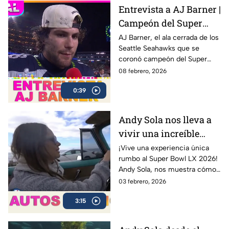
Levi’s Stadium
Entrevista a AJ Barner |
Campeón del Super
Bowl LX con los
AJ Barner, el ala cerrada de los
Seattle Seahawks que se
Seahawks
coronó campeón del Super
Bowl LX tras la victoria ante los
08 febrero, 2026
New England Patriots.
0:39
Andy Sola nos lleva a
vivir una increíble
experiencia en un Bel
¡Vive una experiencia única
rumbo al Super Bowl LX 2026!
Air 1954 | Sola al Super
Andy Sola, nos muestra cómo
Bowl
se vive la previa del Super
03 febrero, 2026
Bowl desde otra perspectiva:
3:15
en un clásico Bel Air 1954
Convertible.