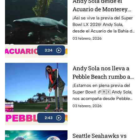
Andy Sola desde el
Acuario de Monterey
rumbo al Super Bowl |
¡Así se vive la previa del Super
Bowl LX 2026! Andy Sola,
Sola al Super Bowl
desde el Acuario de la Bahía de
Monterey, compartiendo sus
03 febrero, 2026
impresiones y mostrando
3:24
cómo se vive la cuenta
regresiva rumbo al gran duelo
entre Seattle Seahawks y New
Andy Sola nos lleva a
England Patriots.
Pebble Beach rumbo al
Super Bow | Sola al
¡Estamos en plena previa del
Super Bowl! 🏈🇲🇽 Andy Sola,
Super Bowl
nos acompaña desde Pebble
Beach, compartiendo cómo se
03 febrero, 2026
vive la cuenta regresiva rumbo
2:43
al Super Bowl LX, el evento
más esperado de la NFL
Seattle Seahawks vs