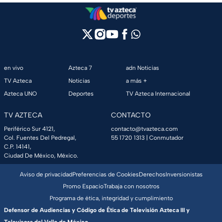
en vivo
Azteca 7
adn Noticias
TV Azteca
Noticias
a más +
Azteca UNO
Deportes
TV Azteca Internacional
TV AZTECA
CONTACTO
Periférico Sur 4121,
contacto@tvazteca.com
Col. Fuentes Del Pedregal,
55 1720 1313
| Conmutador
C.P. 14141,
Ciudad De México, México.
Aviso de privacidad
Preferencias de Cookies
Derechos
Inversionistas
Promo Espacio
Trabaja con nosotros
Programa de ética, integridad y cumplimiento
Defensor de Audiencias y Código de Ética de Televisión Azteca III y