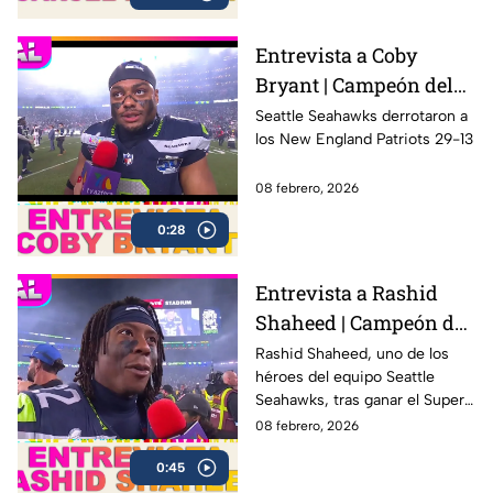
más peligrosos de la historia,
incluido Al Capone.
Entrevista a Coby
Bryant | Campeón del
Super Bowl LX con los
Seattle Seahawks derrotaron a
los New England Patriots 29-13
Seahawks
08 febrero, 2026
0:28
Entrevista a Rashid
Shaheed | Campeón del
Super Bowl LX con los
Rashid Shaheed, uno de los
héroes del equipo Seattle
Seahawks
Seahawks, tras ganar el Super
Bowl LX con una victoria
08 febrero, 2026
contundente ante los New
0:45
England Patriots