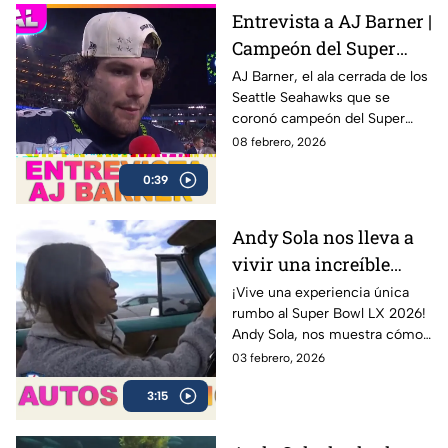
Levi’s Stadium
Entrevista a AJ Barner |
Campeón del Super
Bowl LX con los
AJ Barner, el ala cerrada de los
Seattle Seahawks que se
Seahawks
coronó campeón del Super
Bowl LX tras la victoria ante los
08 febrero, 2026
New England Patriots.
0:39
Andy Sola nos lleva a
vivir una increíble
experiencia en un Bel
¡Vive una experiencia única
rumbo al Super Bowl LX 2026!
Air 1954 | Sola al Super
Andy Sola, nos muestra cómo
Bowl
se vive la previa del Super
03 febrero, 2026
Bowl desde otra perspectiva:
3:15
en un clásico Bel Air 1954
Convertible.