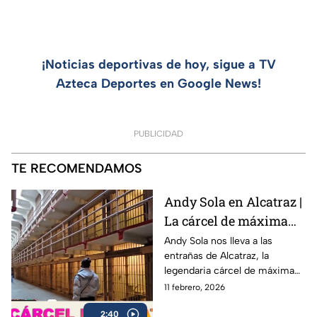
¡Noticias deportivas de hoy, sigue a TV
Azteca Deportes en Google News!
PUBLICIDAD
TE RECOMENDAMOS
Andy Sola en Alcatraz |
La cárcel de máxima
seguridad que encerró
Andy Sola nos lleva a las
entrañas de Alcatraz, la
a Al Capone | Sola al
legendaria cárcel de máxima
Super Bowl
seguridad ubicada en San
11 febrero, 2026
Francisco, famosa por albergar
2:40
a algunos de los criminales