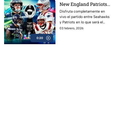
New England Patriots
ver EN VIVO y GRATIS
Disfruta completamente en
vivo el partido entre Seahawks
Super Bowl LX 2026,
y Patriots en lo que será el
gran final de la NFL
esperado Super Bowl 2026 en
03 febrero, 2026
donde Nueva Inglaterra podría
0:20
convertirse en el más ganador