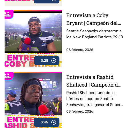
más peligrosos de la historia,
incluido Al Capone.
Entrevista a Coby
Bryant | Campeón del
Super Bowl LX con los
Seattle Seahawks derrotaron a
los New England Patriots 29-13
Seahawks
08 febrero, 2026
0:28
Entrevista a Rashid
Shaheed | Campeón del
Super Bowl LX con los
Rashid Shaheed, uno de los
héroes del equipo Seattle
Seahawks
Seahawks, tras ganar el Super
Bowl LX con una victoria
08 febrero, 2026
contundente ante los New
0:45
England Patriots