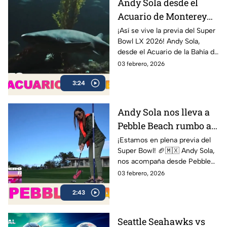
Andy Sola desde el
Acuario de Monterey
rumbo al Super Bowl |
¡Así se vive la previa del Super
Bowl LX 2026! Andy Sola,
Sola al Super Bowl
desde el Acuario de la Bahía de
Monterey, compartiendo sus
03 febrero, 2026
impresiones y mostrando
3:24
cómo se vive la cuenta
regresiva rumbo al gran duelo
entre Seattle Seahawks y New
Andy Sola nos lleva a
England Patriots.
Pebble Beach rumbo al
Super Bow | Sola al
¡Estamos en plena previa del
Super Bowl! 🏈🇲🇽 Andy Sola,
Super Bowl
nos acompaña desde Pebble
Beach, compartiendo cómo se
03 febrero, 2026
vive la cuenta regresiva rumbo
2:43
al Super Bowl LX, el evento
más esperado de la NFL
Seattle Seahawks vs