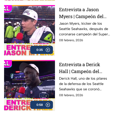
Entrevista a Jason
Myers | Campeón del
Super Bowl LX con los
Jason Myers, kicker de los
Seattle Seahawks, después de
Seahawks
coronarse campeón del Super
Bowl LX .
08 febrero, 2026
0:35
Entrevista a Derick
Hall | Campeón del
Super Bowl LX con los
Derick Hall, uno de los pilares
de la defensa de los Seattle
Seahawks
Seahawks que se coronó
campeón del Super Bowl LX 🏆
08 febrero, 2026
después de una sólida
0:58
actuación colectiva ante los
New England Patriots en el