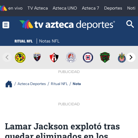
en vivo
TV Azteca
Azteca UNO
Azteca 7
Deportes
Notic
Notas NFL
PUBLICIDAD
Azteca Deportes
Ritual NFL
Nota
PUBLICIDAD
Lamar Jackson explotó tras
quedar eliminados en los