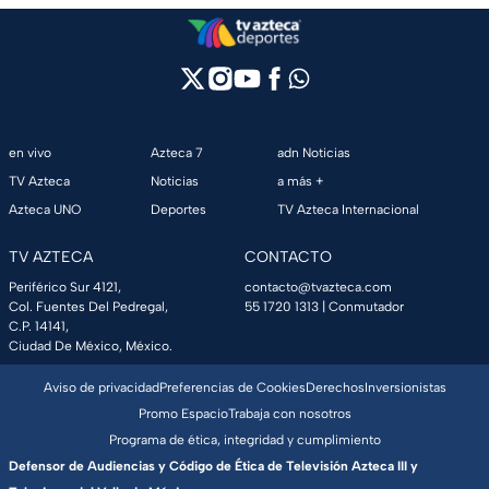
en vivo
Azteca 7
adn Noticias
TV Azteca
Noticias
a más +
Azteca UNO
Deportes
TV Azteca Internacional
TV AZTECA
CONTACTO
Periférico Sur 4121,
contacto@tvazteca.com
Col. Fuentes Del Pedregal,
55 1720 1313
| Conmutador
C.P. 14141,
Ciudad De México, México.
Aviso de privacidad
Preferencias de Cookies
Derechos
Inversionistas
Promo Espacio
Trabaja con nosotros
Programa de ética, integridad y cumplimiento
Defensor de Audiencias y Código de Ética de Televisión Azteca III y