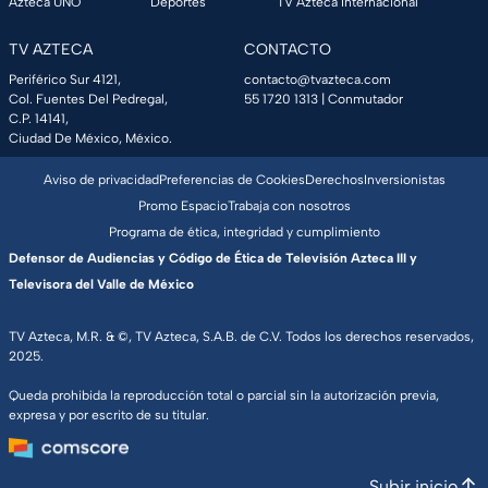
Azteca UNO
Deportes
TV Azteca Internacional
TV AZTECA
CONTACTO
Periférico Sur 4121,
contacto@tvazteca.com
Col. Fuentes Del Pedregal,
55 1720 1313
| Conmutador
C.P. 14141,
Ciudad De México, México.
Aviso de privacidad
Preferencias de Cookies
Derechos
Inversionistas
Promo Espacio
Trabaja con nosotros
Programa de ética, integridad y cumplimiento
Defensor de Audiencias y Código de Ética de Televisión Azteca III y
Televisora del Valle de México
TV Azteca, M.R. & ©, TV Azteca, S.A.B. de C.V. Todos los derechos reservados,
2025.
Queda prohibida la reproducción total o parcial sin la autorización previa,
expresa y por escrito de su titular.
Subir inicio