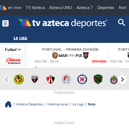
en vivo
TV Azteca
Azteca UNO
Azteca 7
Deportes
Notic
Futbol
PORTUGAL - PRIMERA DIVISIÓN
PORTU
MAR
-
-
PIA
VS
AGO 08 - 08:30
MINXMIN
AGO 08 - 11
PUBLICIDAD
Azteca Deportes
Internacional
La Liga
Nota
PUBLICIDAD