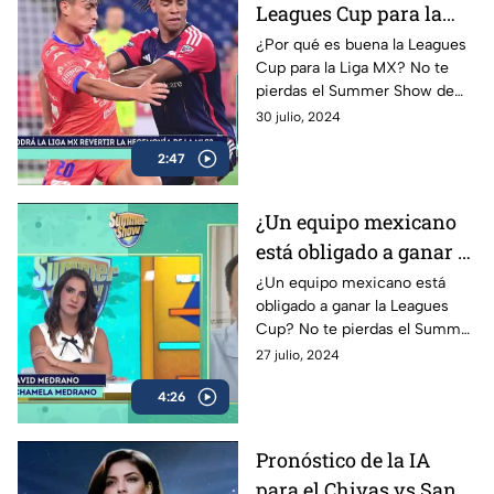
Leagues Cup para la
Liga BBVA MX? |
¿Por qué es buena la Leagues
Cup para la Liga MX? No te
Summer Show
pierdas el Summer Show de
lunes a viernes a las 22:30
30 julio, 2024
horas por TODAS las redes
2:47
sociales de Azteca Deportes
¿Un equipo mexicano
está obligado a ganar la
Leagues Cup? | Summer
¿Un equipo mexicano está
obligado a ganar la Leagues
Show
Cup? No te pierdas el Summer
Show de lunes a viernes a las
27 julio, 2024
22:30 horas por TODAS las
4:26
redes sociales de Azteca
Deportes
Pronóstico de la IA
para el Chivas vs San