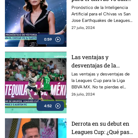
Jose Earthquakes |
Pronóstico de la Inteligencia
Artificial para el Chivas vs San
Summer Show
Jose Earthquakes de Leagues
Cup. No te pierdas el Summer
27 julio, 2024
Show de lunes a viernes a las
0:59
22:30 horas por TODAS las
redes sociales de Azteca
Deportes
Las ventajas y
desventajas de la
Leagues Cup para la
Las ventajas y desventajas de
la Leagues Cup para la Liga
Liga BBVA MX |
BBVA MX. No te pierdas el
Summer Show
Summer Show de lunes a
26 julio, 2024
viernes a las 22:30 horas por
4:52
TODAS las redes sociales de
Azteca Deportes
Derrota en su debut en
Leagues Cup: ¿Qué pasó