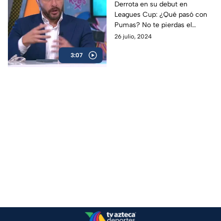
con Pumas? | Summer
Derrota en su debut en
Leagues Cup: ¿Qué pasó con
Show
Pumas? No te pierdas el
Summer Show de lunes a
26 julio, 2024
viernes a las 22:30 horas por
3:07
TODAS las redes sociales de
Azteca Deportes