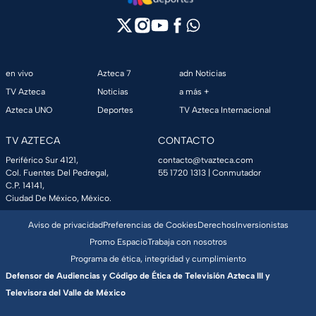
en vivo
Azteca 7
adn Noticias
TV Azteca
Noticias
a más +
Azteca UNO
Deportes
TV Azteca Internacional
TV AZTECA
CONTACTO
Periférico Sur 4121,
contacto@tvazteca.com
Col. Fuentes Del Pedregal,
55 1720 1313
| Conmutador
C.P. 14141,
Ciudad De México, México.
Aviso de privacidad
Preferencias de Cookies
Derechos
Inversionistas
Promo Espacio
Trabaja con nosotros
Programa de ética, integridad y cumplimiento
Defensor de Audiencias y Código de Ética de Televisión Azteca III y
Televisora del Valle de México