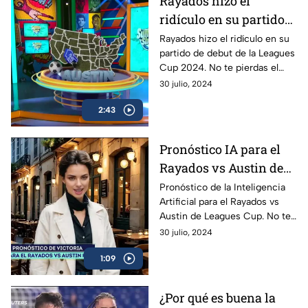
Rayados hizo el
ridículo en su partido
de debut de la Leagues
Rayados hizo el ridículo en su
partido de debut de la Leagues
Cup 2024 | Summer
Cup 2024. No te pierdas el
Show
Summer Show de lunes a
30 julio, 2024
viernes a las 22:30 horas por
2:43
TODAS las redes sociales de
Azteca Deportes
Pronóstico IA para el
Rayados vs Austin de
Leagues Cup | Summer
Pronóstico de la Inteligencia
Artificial para el Rayados vs
Show
Austin de Leagues Cup. No te
pierdas el Summer Show de
30 julio, 2024
lunes a viernes a las 22:30
1:09
horas por TODAS las redes
sociales de Azteca Deportes
¿Por qué es buena la