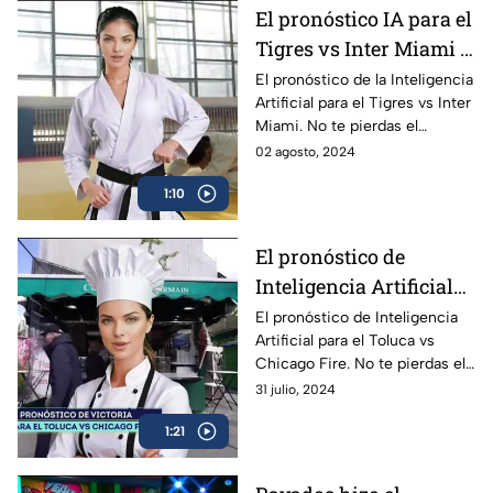
El pronóstico IA para el
Tigres vs Inter Miami |
Summer Show
El pronóstico de la Inteligencia
Artificial para el Tigres vs Inter
Miami. No te pierdas el
Summer Show de lunes a
02 agosto, 2024
viernes a las 22:30 horas por
1:10
TODAS las redes sociales de
Azteca Deportes
El pronóstico de
Inteligencia Artificial
para el Toluca vs
El pronóstico de Inteligencia
Artificial para el Toluca vs
Chicago Fire | Summer
Chicago Fire. No te pierdas el
Show
Summer Show de lunes a
31 julio, 2024
viernes a las 22:30 horas por
1:21
TODAS las redes sociales de
Azteca Deportes