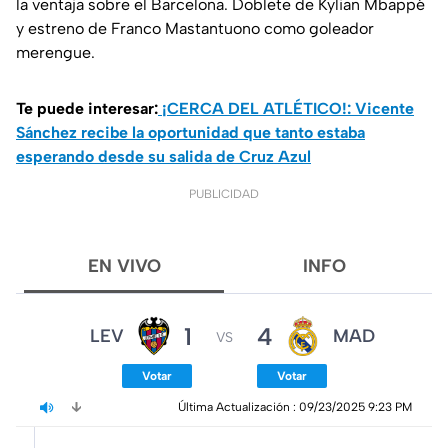
la ventaja sobre el Barcelona. Doblete de Kylian Mbappé
y estreno de Franco Mastantuono como goleador
merengue.
Te puede interesar:
¡CERCA DEL ATLÉTICO!: Vicente
Sánchez recibe la oportunidad que tanto estaba
esperando desde su salida de Cruz Azul
PUBLICIDAD
EN VIVO
INFO
1
4
LEV
MAD
VS
Votar
Votar
Última Actualización 
: 
09/23/2025 9:23 PM