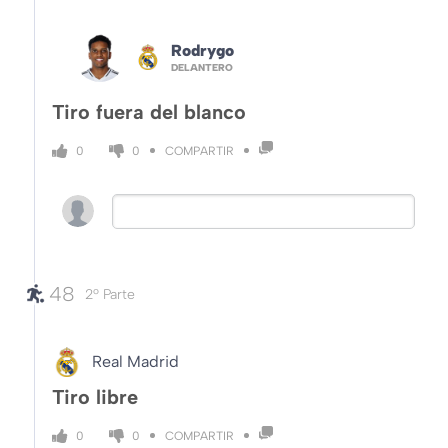
Rodrygo
DELANTERO
Tiro fuera del blanco
COMPARTIR
0
0
48
2º Parte
Real Madrid
Tiro libre
COMPARTIR
0
0