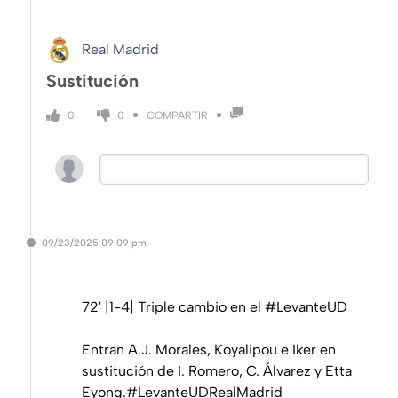
Real Madrid
Sustitución
COMPARTIR
0
0
09/23/2025
09:09 pm
72' |1-4| Triple cambio en el
#LevanteUD
Entran A.J. Morales, Koyalipou e Iker en
sustitución de I. Romero, C. Álvarez y Etta
Eyong.
#LevanteUDRealMadrid