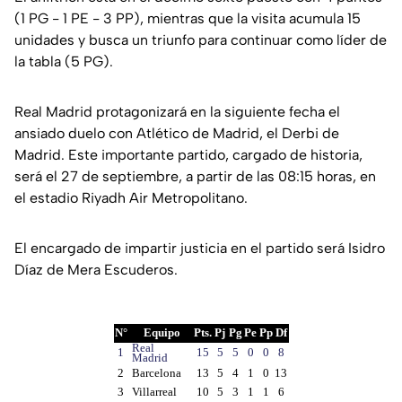
(1 PG - 1 PE - 3 PP), mientras que la visita acumula 15
unidades y busca un triunfo para continuar como líder de
la tabla (5 PG).
Real Madrid protagonizará en la siguiente fecha el
ansiado duelo con Atlético de Madrid, el Derbi de
Madrid. Este importante partido, cargado de historia,
será el 27 de septiembre, a partir de las 08:15 horas, en
el estadio Riyadh Air Metropolitano.
El encargado de impartir justicia en el partido será Isidro
Díaz de Mera Escuderos.
N°
Equipo
Pts.
Pj
Pg
Pe
Pp
Df
Real
1
15
5
5
0
0
8
Madrid
2
Barcelona
13
5
4
1
0
13
3
Villarreal
10
5
3
1
1
6