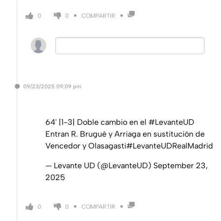
COMPARTIR
0
0
09/23/2025
09:09 pm
64' |1-3| Doble cambio en el
#LevanteUD
Entran R. Brugué y Arriaga en sustitución de
Vencedor y Olasagasti
#LevanteUDRealMadrid
— Levante UD (@LevanteUD)
September 23,
2025
COMPARTIR
0
0