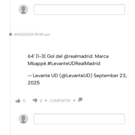
09/23/2025
09:09 pm
64' |1-3| Gol del
@realmadrid
. Marca
Mbappé.
#LevanteUDRealMadrid
— Levante UD (@LevanteUD)
September 23,
2025
COMPARTIR
0
0