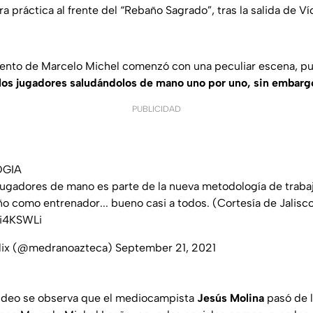
a práctica al frente del “Rebaño Sagrado”, tras la salida de V
ento de Marcelo Michel comenzó con una peculiar escena, pu
 los jugadores saludándolos de mano uno por uno, sin embargo
PUBLICIDAD
GIA
 jugadores de mano es parte de la nueva metodología de traba
o como entrenador... bueno casi a todos. (Cortesía de Jalisc
oi4KSWLi
elix (@medranoazteca)
September 21, 2021
video se observa que el mediocampista
Jesús Molina
pasó de 