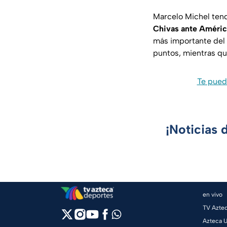
Marcelo Michel tend
Chivas ante Améric
más importante del 
puntos, mientras q
Te puede
¡Noticias 
en vivo
TV Azte
Azteca 