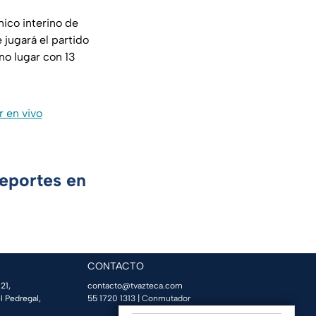
ico interino de
 jugará el partido
no lugar con 13
r en vivo
Deportes en
CONTACTO
21,
contacto@tvazteca.com
l Pedregal,
55 1720 1313
| Conmutador