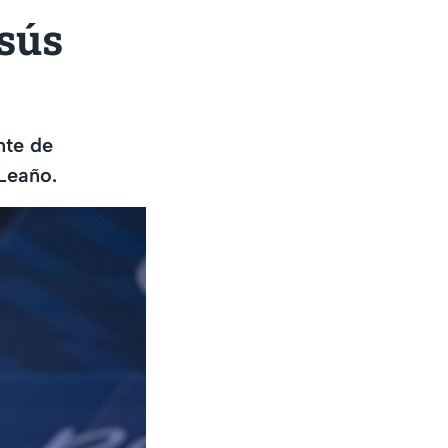
sús
nte de
Leaño.