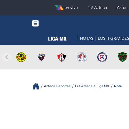
en vivo
TV Azteca
Aztec
NOTAS
LOS 4 GRANDE
Azteca Deportes
Fut Azteca
Liga MX
Nota