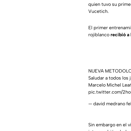
quien tuvo su primer
Vucetich.
El primer entrenami
rojiblanco
recibió a
NUEVA METODOLO
Saludar a todos los
Marcelo Michel Leañ
pic.twitter.com/2h
— david medrano f
Sin embargo en el 