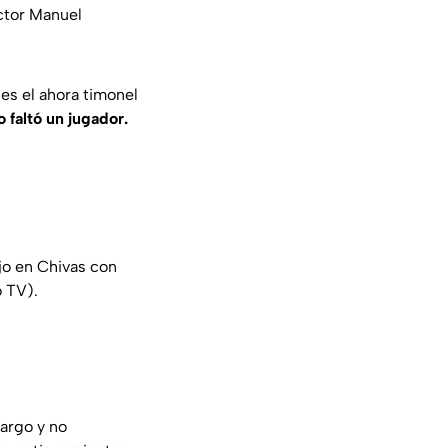
íctor Manuel
es el ahora timonel
 faltó un jugador.
jo en Chivas con
o TV).
largo y no