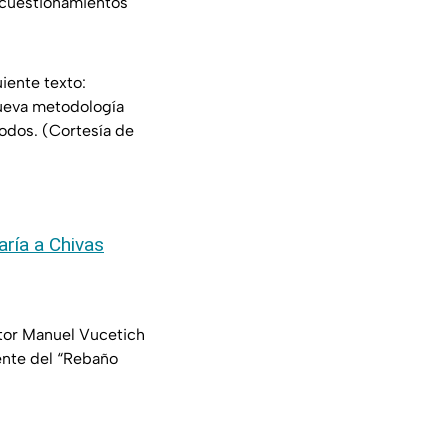
 cuestionamientos
ente texto:
ueva metodología
odos. (Cortesía de
aría a Chivas
ctor Manuel Vucetich
ente del “Rebaño