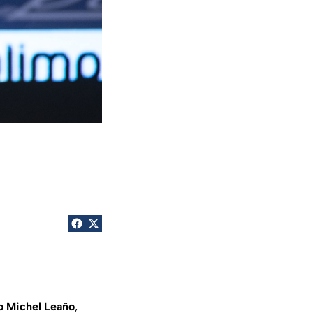
o Michel Leaño
,