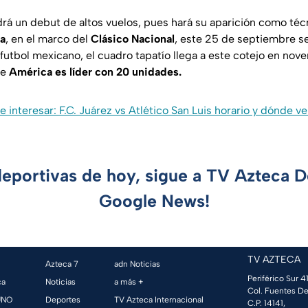
rá un debut de altos vuelos, pues hará su aparición como técn
a
, en el marco del
Clásico Nacional
, este 25 de septiembre se
futbol mexicano, el cuadro tapatío llega a este cotejo en nove
ue
América es líder con 20 unidades.
 interesar: F.C. Juárez vs Atlético San Luis horario y dónde ve
deportivas de hoy, sigue a TV Azteca 
Google News!
TV AZTECA
Azteca 7
adn Noticias
Periférico Sur 41
ca
Noticias
a más +
Col. Fuentes De
UNO
Deportes
TV Azteca Internacional
C.P. 14141,