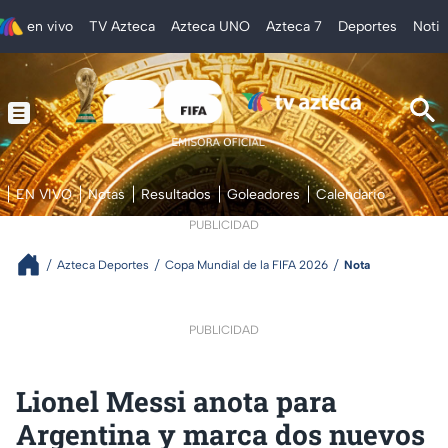
en vivo
TV Azteca
Azteca UNO
Azteca 7
Deportes
Notic
EN VIVO
Notas
Resultados
Goleadores
Calendario
PUBLICIDAD
Azteca Deportes
Copa Mundial de la FIFA 2026
Nota
PUBLICIDAD
Lionel Messi anota para
Argentina y marca dos nuevos