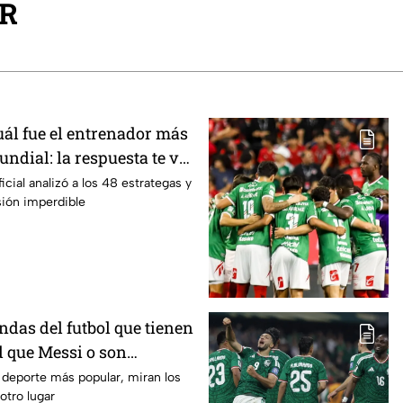
DR
uál fue el entrenador más
undial: la respuesta te va
ficial analizó a los 48 estrategas y
sión imperdible
ndas del futbol que tienen
 que Messi o son
ya están retirados
l deporte más popular, miran los
otro lugar