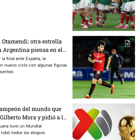
 Otamendi: otra estrella
n Argentina piensa en el
la final ante España, la
 un nuevo ciclo con algunas figuras
esentes
campeón del mundo que
 Gilberto Mora y pidió a la
 "Debería haber tres
ijuana tuvo un Mundial
 robó todos los elogios