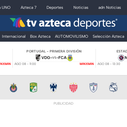
a UNO
Azteca 7
Deportes
Noticias
adn Noticias
Internacional
Box Azteca
AUTOMOVILISMO
Selección Azteca
PORTUGAL - PRIMERA DIVISIÓN
ESTAD
VDG
-
-
FCA
VS
INXMIN
AGO 08 - 11:00
MINXMIN
AGO 08 - 13:30
PUBLICIDAD