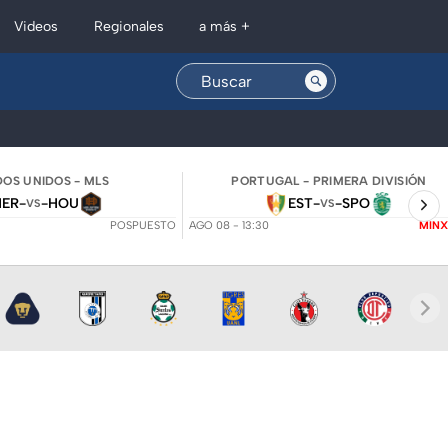
Regionales
Videos
a más +
OS UNIDOS - MLS
PORTUGAL - PRIMERA DIVISIÓN
NER
-
-
HOU
EST
-
-
SPO
VS
VS
POSPUESTO
AGO 08 - 13:30
MINX