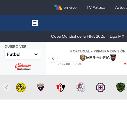
en vivo
TV Azteca
Aztec
Copa Mundial de la FIFA 2026
Liga MX
QUIERO VER
PORTUGAL - PRIMERA DIVISIÓN
Futbol
MAR
-
-
PIA
VS
AGO 08 - 08:30
M