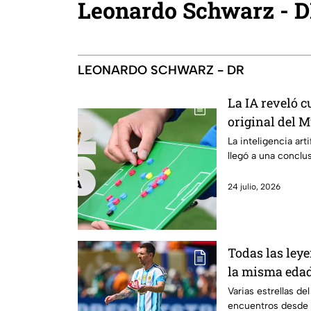
Leonardo Schwarz - 
LEONARDO SCHWARZ - DR
La IA reveló c
original del M
a sorprender
La inteligencia arti
llegó a una conclu
24 julio, 2026
Todas las leye
la misma edad
mayores, pero 
Varias estrellas de
encuentros desde 