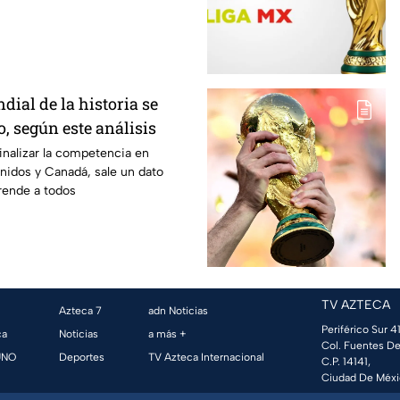
ial de la historia se
, según este análisis
inalizar la competencia en
nidos y Canadá, sale un dato
rende a todos
TV AZTECA
Azteca 7
adn Noticias
Periférico Sur 41
ca
Noticias
a más +
Col. Fuentes De
UNO
Deportes
TV Azteca Internacional
C.P. 14141,
Ciudad De Méxi