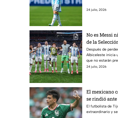
24 julio, 2026
No es Messi ni
de la Selecció
retiro
Después de perder 
Albiceleste inicia
que no estarán pr
24 julio, 2026
El mexicano 
se rindió ante
Liga BBVA MX:
El futbolista de T
extraordinario y se
como él"