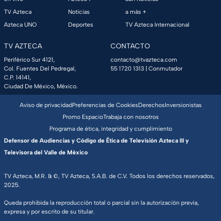
TV Azteca
Noticias
a más +
Azteca UNO
Deportes
TV Azteca Internacional
TV AZTECA
CONTACTO
Periférico Sur 4121,
contacto@tvazteca.com
Col. Fuentes Del Pedregal,
55 1720 1313
| Conmutador
C.P. 14141,
Ciudad De México, México.
Aviso de privacidad
Preferencias de Cookies
Derechos
Inversionistas
Promo Espacio
Trabaja con nosotros
Programa de ética, integridad y cumplimiento
Defensor de Audiencias y Código de Ética de Televisión Azteca III y
Televisora del Valle de México
TV Azteca, M.R. & ©, TV Azteca, S.A.B. de C.V. Todos los derechos reservados,
2025.
Queda prohibida la reproducción total o parcial sin la autorización previa,
expresa y por escrito de su titular.