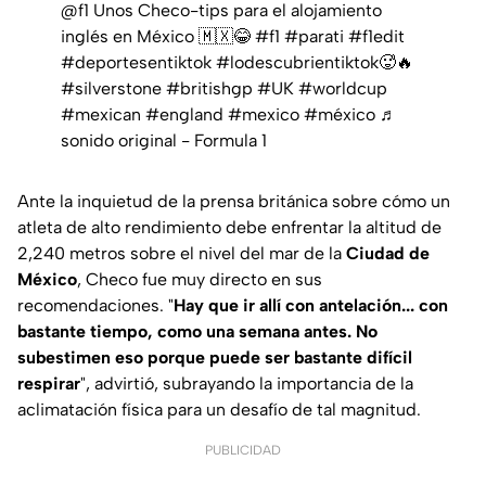
@f1
Unos Checo-tips para el alojamiento
inglés en México 🇲🇽😂
#f1
#parati
#f1edit
#deportesentiktok
#lodescubrientiktok🥵🔥
#silverstone
#britishgp
#UK
#worldcup
#mexican
#england
#mexico
#méxico
♬
sonido original - Formula 1
Ante la inquietud de la prensa británica sobre cómo un
atleta de alto rendimiento debe enfrentar la altitud de
2,240 metros sobre el nivel del mar de la
Ciudad de
México
, Checo fue muy directo en sus
recomendaciones. "
Hay que ir allí con antelación... con
bastante tiempo, como una semana antes. No
subestimen eso porque puede ser bastante difícil
respirar
", advirtió, subrayando la importancia de la
aclimatación física para un desafío de tal magnitud.
PUBLICIDAD