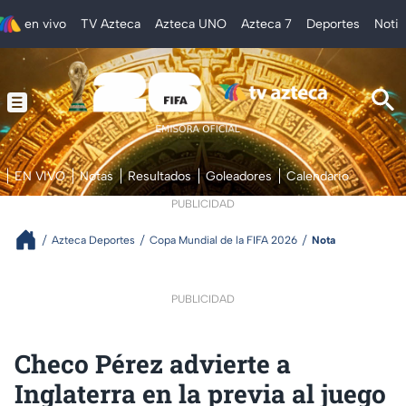
en vivo
TV Azteca
Azteca UNO
Azteca 7
Deportes
Notic
EN VIVO
Notas
Resultados
Goleadores
Calendario
PUBLICIDAD
Azteca Deportes
Copa Mundial de la FIFA 2026
Nota
PUBLICIDAD
Checo Pérez advierte a
Inglaterra en la previa al juego