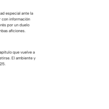
ad especial ante la
ir con información
erés por un duelo
mbas aficiones.
capítulo que vuelve a
etirse. El ambiente y
025.