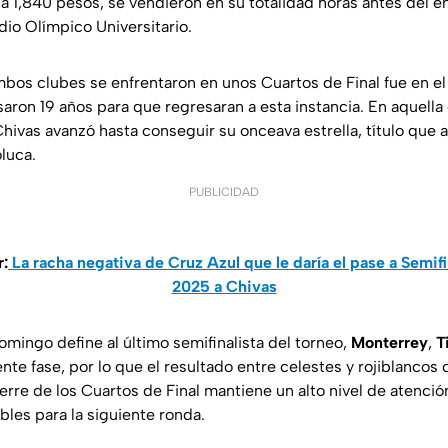
a 1,840 pesos, se vendieron en su totalidad horas antes del 
dio Olímpico Universitario.
mbos clubes se enfrentaron en unos Cuartos de Final fue en e
ron 19 años para que regresaran a esta instancia. En aquella
hivas avanzó hasta conseguir su onceava estrella, título que 
luca.
PUBLICIDAD
r:
La racha negativa de Cruz Azul que le daría el pase a Semif
2025 a Chivas
omingo define al último semifinalista del torneo,
Monterrey
,
T
ente fase, por lo que el resultado entre celestes y rojiblancos
ierre de los Cuartos de Final mantiene un alto nivel de atenció
les para la siguiente ronda.