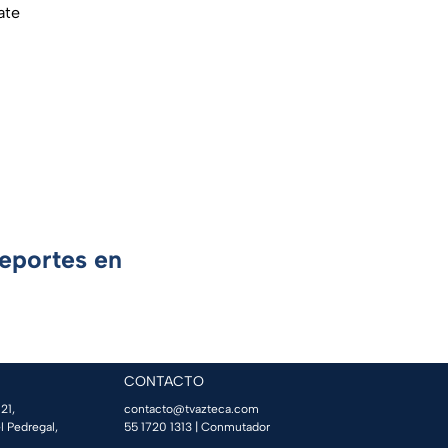
ate
Deportes en
CONTACTO
21,
contacto@tvazteca.com
l Pedregal,
55 1720 1313
| Conmutador