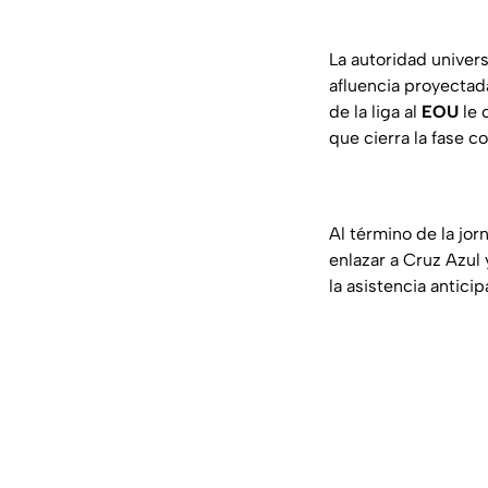
La autoridad univers
afluencia proyectada
de la liga al
EOU
le 
que cierra la fase c
Al término de la jor
enlazar a Cruz Azul 
la asistencia antic