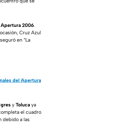
encuentro que se
l
Apertura 2006
.
 ocasión, Cruz Azul
aseguró en “La
inales del Apertura
igres
y
Toluca
ya
 completa el cuadro
n debido a las