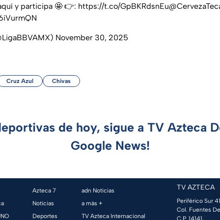
quí y participa 🤩 👉:
https://t.co/GpBKRdsnEu
@CervezaTec
D6iVurmQN
(@LigaBBVAMX)
November 30, 2025
Cruz Azul
Chivas
deportivas de hoy, sigue a TV Azteca 
Google News!
TV AZTECA
Azteca 7
adn Noticias
Periférico Sur 41
ca
Noticias
a más +
Col. Fuentes De
UNO
Deportes
TV Azteca Internacional
C.P. 14141,