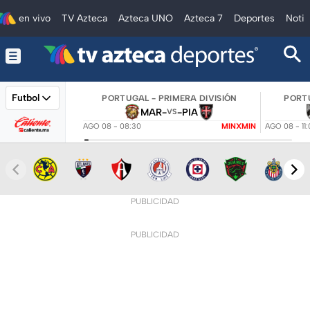
en vivo
TV Azteca
Azteca UNO
Azteca 7
Deportes
Notic
Futbol
PORTUGAL - PRIMERA DIVISIÓN
PORTU
MAR
-
-
PIA
VS
AGO 08 - 08:30
MINXMIN
AGO 08 - 11
PUBLICIDAD
PUBLICIDAD