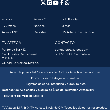
en vivo
Azteca 7
adn Noticias
TV Azteca
Noticias
a más +
Azteca UNO
Deportes
TV Azteca Internacional
TV AZTECA
CONTACTO
Periférico Sur 4121,
contacto@tvazteca.com
Col. Fuentes Del Pedregal,
55 1720 1313
| Conmutador
C.P. 14141,
Ciudad De México, México.
Aviso de privacidad
Preferencias de Cookies
Derechos
Inversionistas
Promo Espacio
Trabaja con nosotros
Programa de ética, integridad y cumplimiento
Defensor de Audiencias y Código de Ética de Televisión Azteca III y
Televisora del Valle de México
TV Azteca, M.R. & ©, TV Azteca, S.A.B. de C.V. Todos los derechos reservados,