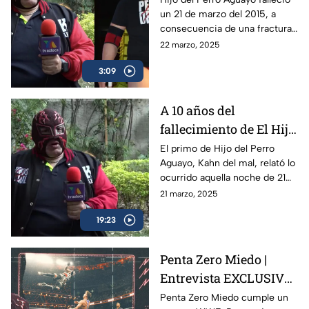
un 21 de marzo del 2015, a
morir | A una década de
consecuencia de una fractura
su fallecimiento
cervical mientras luchaba en
22 marzo, 2025
Tijuana; la afición al pancracio
3:09
no lo olvida.
A 10 años del
fallecimiento de El Hijo
del Perro Aguayo |
El primo de Hijo del Perro
Aguayo, Kahn del mal, relató lo
Kahn del Mal, primo
ocurrido aquella noche de 21
del luchador, recuerda
de marzo del 2015 en Tijuana,
21 marzo, 2025
la trágica noche
donde el luchador perdió la
19:23
vida en pleno ring.
Penta Zero Miedo |
Entrevista EXCLUSIVA
con la figura mexicana
Penta Zero Miedo cumple un