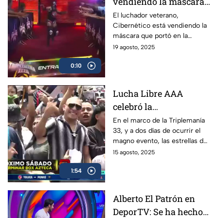
vendiendo la máscara
que usó en Triplemanía
El luchador veterano,
Cibernético está vendiendo la
33
máscara que portó en la
Triplemanía 33, en donde
19 agosto, 2025
participó en la Copa
0:10
Triplemanía. El precio es de 10
mil pesos.
Lucha Libre AAA
celebró la
peregrinación 2025,
En el marco de la Triplemanía
33, y a dos días de ocurrir el
previo a la Triplemanía
magno evento, las estrellas de
la AAA celebraron la tradicional
15 agosto, 2025
peregrinación con mucha
1:54
pasión y fe.
Alberto El Patrón en
DeporTV: Se ha hecho