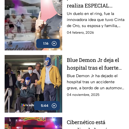
realiza ESPECIAL
revelación de género
Un duelo en el ring, fue la
innovadora idea que tuvo Cinta
en un ring de lucha
de Oro, su esposa y familia,
libre
para anunciar y celebrar la
04 febrero, 2026
venida de su hija; siempre
1:16
recordarán el momento.
Blue Demon Jr deja el
hospital tras el fuerte
accidente
Blue Demon Jr ha dejado el
hospital tras un accidente
automovilístico
grave, a bordo de un automovil
sufrido el 28 de octubre en la
04 noviembre, 2025
madrugada, que pudo haberle
5:44
costado la vida
Cibernético está