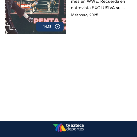
mes en WWE. Recuerda en
en WWE
entrevista EXCLUSIVA sus
inicios, su pasión por la lucha
16 febrero, 2025
libre, objetivos y misión de
14:18
vida.