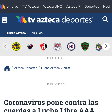
en vivo
TV Azteca
Azteca UNO
Azteca 7
Deportes
Notic
NOTAS
PUBLICIDAD
Azteca Deportes
Lucha Azteca
Nota
PUBLICIDAD
Coronavirus pone contra las
cuerdas a Lucha Libre AAA