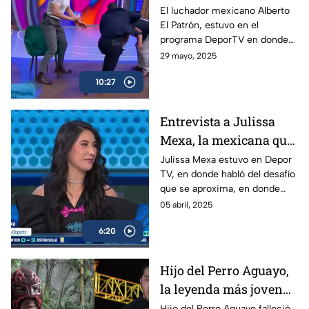
todo para poder
El luchador mexicano Alberto
El Patrón, estuvo en el
regresar a WWE
programa DeporTV en donde
habló de su presente como
29 mayo, 2025
megacampeón y de lo que
10:27
puede venir con él en relación
a WWE.
Entrevista a Julissa
Mexa, la mexicana que
expondrá su cabellera
Julissa Mexa estuvo en Depor
TV, en donde habló del desafío
que se aproxima, en donde
expondrá su cabellera ante
05 abril, 2025
otro grupo de luchadoras de
6:20
altísimo nivel.
Hijo del Perro Aguayo,
la leyenda más joven
de la lucha libre en
Hijo del Perro Aguayo falleció