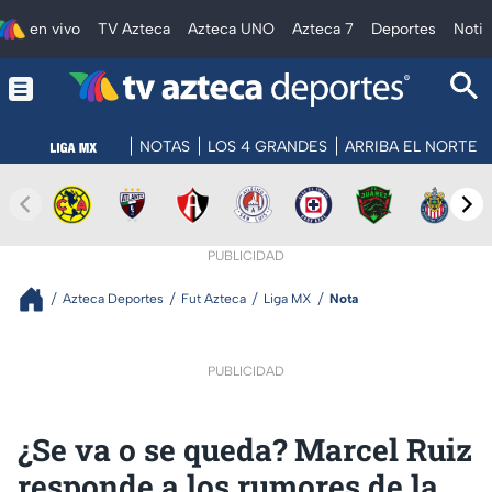
en vivo
TV Azteca
Azteca UNO
Azteca 7
Deportes
Notic
NOTAS
LOS 4 GRANDES
ARRIBA EL NORTE
PUBLICIDAD
Azteca Deportes
Fut Azteca
Liga MX
Nota
PUBLICIDAD
¿Se va o se queda? Marcel Ruiz
responde a los rumores de la