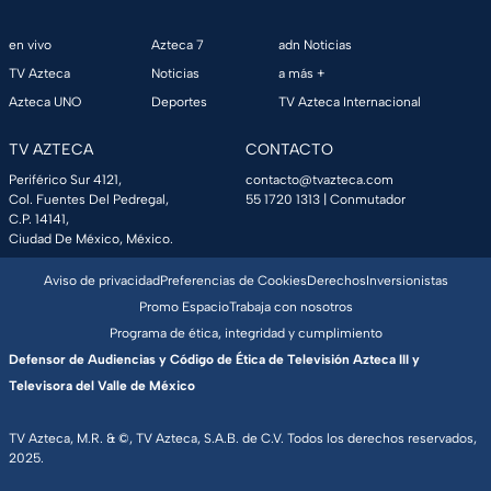
en vivo
Azteca 7
adn Noticias
TV Azteca
Noticias
a más +
Azteca UNO
Deportes
TV Azteca Internacional
TV AZTECA
CONTACTO
Periférico Sur 4121,
contacto@tvazteca.com
Col. Fuentes Del Pedregal,
55 1720 1313
| Conmutador
C.P. 14141,
Ciudad De México, México.
Aviso de privacidad
Preferencias de Cookies
Derechos
Inversionistas
Promo Espacio
Trabaja con nosotros
Programa de ética, integridad y cumplimiento
Defensor de Audiencias y Código de Ética de Televisión Azteca III y
Televisora del Valle de México
TV Azteca, M.R. & ©, TV Azteca, S.A.B. de C.V. Todos los derechos reservados,
2025.