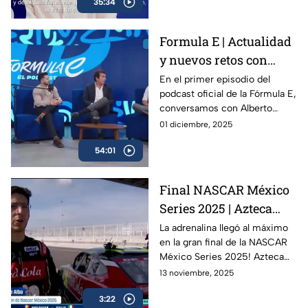
35:34
rumbo a la temporada 12 y su
propia evolución dentro del
campeonato.
Formula E | Actualidad
y nuevos retos con
Alberto Longo
En el primer episodio del
podcast oficial de la Fórmula E,
conversamos con Alberto
Longo, cofundador y Chief
01 diciembre, 2025
Championship Officer de la
54:01
categoría, sobre la evolución
del campeonato, los desafíos
de la temporada 12 y lo que
Final NASCAR México
viene para el futuro del
Series 2025 | Azteca
automovilismo eléctrico.
Deportes en la pista con
La adrenalina llegó al máximo
en la gran final de la NASCAR
los campeones
México Series 2025! Azteca
Deportes estuvo presente en
13 noviembre, 2025
la pista para traerte todos los
3:22
detalles, entrevistas exclusivas