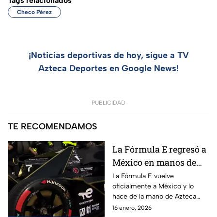
Tags relacionados
Checo Pérez
¡Noticias deportivas de hoy, sigue a TV
Azteca Deportes en Google News!
PUBLICIDAD
TE RECOMENDAMOS
La Fórmula E regresó a
México en manos de
Azteca Deportes |
La Fórmula E vuelve
oficialmente a México y lo
Fórmula E
hace de la mano de Azteca
Deportes, devolviendo al país
16 enero, 2026
uno de los eventos más