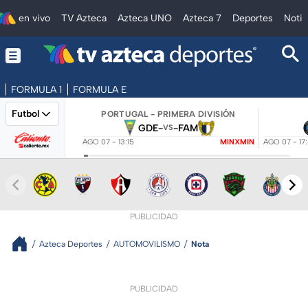
en vivo
TV Azteca
Azteca UNO
Azteca 7
Deportes
Notic
FORMULA 1
FORMULA E
Futbol
PORTUGAL - PRIMERA DIVISIÓN
GDE
-
-
FAM
VS
AGO 07 - 13:15
MINXMIN
AGO 07 - 17
PUBLICIDAD
Azteca Deportes
AUTOMOVILISMO
Nota
PUBLICIDAD