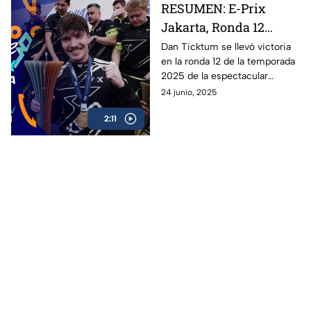
RESUMEN: E-Prix
victoria en el premio de Berlín.
Jakarta, Ronda 12
Fórmula E 2025
Dan Ticktum se llevó victoria
en la ronda 12 de la temporada
2025 de la espectacular
Fórmula E: revive los mejores
24 junio, 2025
momentos de la carrera en
2:11
Jakarta