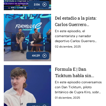
2:06
espectaculares del
automovilismo mundial.
Del estadio a la pista:
Carlos Guerrero
'Warrior' y la nueva era
En este episodio, el
comentarista y narrador
de Fórmula E | Podcast
deportivo Carlos Guerrero
de Fórmula E
‘Warrior’ cambia el estadio por
02 diciembre, 2025
el circuito para vivir de cerca
44:29
la energía de la Fórmula E.
Formula E | Dan
Ticktum habla sin
filtros sobre la Formula
En este episodio conversamos
con Dan Ticktum, piloto
E y su futuro
británico de Cupra Kiro, sobre
su visión de la Fórmula E, los
01 diciembre, 2025
retos que enfrenta la categoría