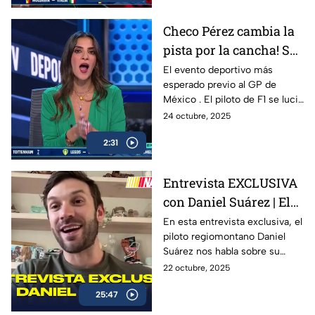
y momentos inolvidables en
esta FInal histórica del
Checo Pérez cambia la
automovilismo nacional.
pista por la cancha! Se
celebró la 10ª edición
El evento deportivo más
esperado previo al GP de
de “De la Pista a la
México . El piloto de F1 se lució
Cancha”
con Hack trick.
24 octubre, 2025
2:31
Entrevista EXCLUSIVA
con Daniel Suárez | El
Piloto Mexicano que
En esta entrevista exclusiva, el
piloto regiomontano Daniel
firma con Spire
Suárez nos habla sobre su
Motorsports
trayectoria en la NASCAR Cup
22 octubre, 2025
Series, su preparación para la
25:47
temporada 2026 con Spire
Motorsports, y lo que significa