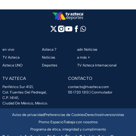
en vivo
Azteca 7
adn Noticias
TV Azteca
Noticias
a más +
Azteca UNO
Deportes
TV Azteca Internacional
TV AZTECA
CONTACTO
Periférico Sur 4121,
contacto@tvazteca.com
Col. Fuentes Del Pedregal,
55 1720 1313
| Conmutador
C.P. 14141,
Ciudad De México, México.
Aviso de privacidad
Preferencias de Cookies
Derechos
Inversionistas
Promo Espacio
Trabaja con nosotros
Programa de ética, integridad y cumplimiento