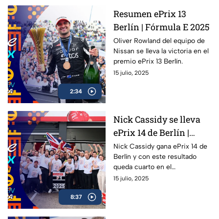
representar a México en la
Resumen ePrix 13
máxima categoría del
Berlín | Fórmula E 2025
automovilismo
estadounidense.
Oliver Rowland del equipo de
Nissan se lleva la victoria en el
premio ePrix 13 Berlín.
15 julio, 2025
2:34
Nick Cassidy se lleva
ePrix 14 de Berlín |
Oliver Rowland se
Nick Cassidy gana ePrix 14 de
Berlín y con este resultado
corona
queda cuarto en el
campeonato de conductores;
15 julio, 2025
Oliver Rowland se corona
8:37
campeón de la Fórmula E en
Berlín. Oliver Rowland del
equipo de Nissan se lleva la