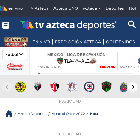
en vivo
TV Azteca
Azteca UNO
Azteca 7
Deportes
Notic
EN VIVO
PREDICCIÓN AZTECA
CONTENIDOS E
Futbol
MÉXICO - LIGA DE EXPANSIÓN
TLA
-
-
ALE
VS
AGO 06 - 16:00
MINXMIN
AGO 06 - 17
PUBLICIDAD
Azteca Deportes
Mundial Qatar 2022
Nota
PUBLICIDAD