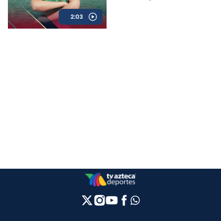
comediante venezolana más
2:03
mexicana del mundo