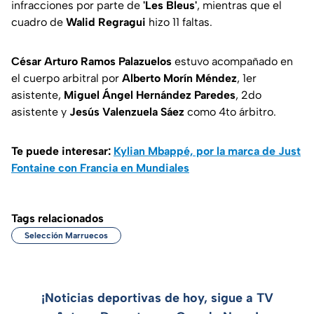
infracciones por parte de
'Les Bleus'
, mientras que el
cuadro de
Walid Regragui
hizo 11 faltas.
César Arturo Ramos Palazuelos
estuvo acompañado en
el cuerpo arbitral por
Alberto Morín Méndez
, 1er
asistente,
Miguel Ángel Hernández Paredes
, 2do
asistente y
Jesús Valenzuela
Sáez
como 4to árbitro.
Te puede interesar:
Kylian Mbappé, por la marca de Just
Fontaine con Francia en Mundiales
Tags relacionados
Selección Marruecos
¡Noticias deportivas de hoy, sigue a TV