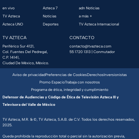
en vivo
Azteca 7
adn Noticias
TV Azteca
Noticias
a más +
Azteca UNO
Deportes
TV Azteca Internacional
TV AZTECA
CONTACTO
Periférico Sur 4121,
contacto@tvazteca.com
Col. Fuentes Del Pedregal,
55 1720 1313
| Conmutador
C.P. 14141,
Ciudad De México, México.
Aviso de privacidad
Preferencias de Cookies
Derechos
Inversionistas
Promo Espacio
Trabaja con nosotros
Programa de ética, integridad y cumplimiento
Defensor de Audiencias y Código de Ética de Televisión Azteca III y
Televisora del Valle de México
TV Azteca, M.R. & ©, TV Azteca, S.A.B. de C.V. Todos los derechos reservados,
2025.
Queda prohibida la reproducción total o parcial sin la autorización previa,