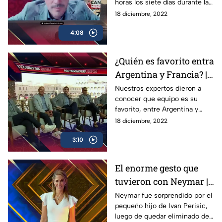
horas los siete días durante la
Copa del Mundo, para llevarte
18 diciembre, 2022
a ti, lo mejor de Qatar 2022
4:08
¿Quién es favorito entra
Argentina y Francia? |
Protagonistas Extra
Nuestros expertos dieron a
conocer que equipo es su
favorito, entre Argentina y
Francia, para la Gran Final del
18 diciembre, 2022
Mundial de Qatar 2022, en
3:10
Prota Extra
El enorme gesto que
tuvieron con Neymar |
InesPerado
Neymar fue sorprendido por el
pequeño hijo de Ivan Perisic,
luego de quedar eliminado de