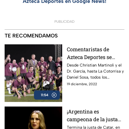
Azteca Deportes en Google News!
PUBLICIDAD
TE RECOMENDAMOS
Comentaristas de
Azteca Deportes se
enfrentan en Qatar |
Desde Christian Martinoli y el
Dr. García, hasta La Cotorrisa y
Cascarita Azteca
Daniel Sosa, todos los
comentaristas de Azteca
19 diciembre, 2022
Deportes se enfrentan en
11:54
Qatar 2022
¡Argentina es
campeona de la justa
de Catar! | El Var Doha
Termina la justa de Catar, en