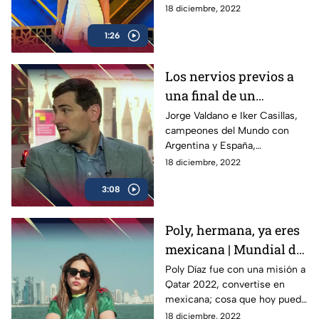
Qatar 2022, donde el brasileño
18 diciembre, 2022
respondió de esta manera
1:26
Los nervios previos a
una final de un
Mundial |
Jorge Valdano e Iker Casillas,
campeones del Mundo con
Protagonistas Extra
Argentina y España,
respectivamente, nos cuentan
18 diciembre, 2022
como manejaron los nervios
3:08
previos a jugar la Final
Poly, hermana, ya eres
mexicana | Mundial de
la Comedia
Poly Díaz fue con una misión a
Qatar 2022, convertise en
mexicana; cosa que hoy puede
presumir, ella es la
18 diciembre, 2022