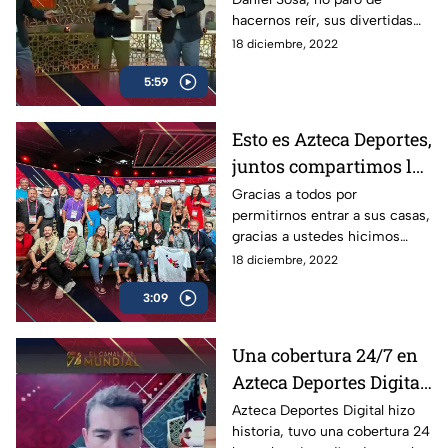
hacernos reír, sus divertidas
dinámicas, juegos y cápsulas,
18 diciembre, 2022
ahora, Dani, ya eres parte de
5:59
esta familia
Esto es Azteca Deportes,
juntos compartimos la
emoción
Gracias a todos por
permitirnos entrar a sus casas,
gracias a ustedes hicimos
historia una vez más, juntos
18 diciembre, 2022
Compartimos la Emoción del
3:09
Mundial de Qatar 2022
Una cobertura 24/7 en
Azteca Deportes Digital
| Los Protagonistas
Azteca Deportes Digital hizo
historia, tuvo una cobertura 24