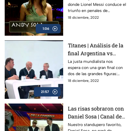
donde Lionel Messi conduce el
triunfo en penales de
Argentina sobre Francia, en
18 diciembre, 2022
una final épica que será
1:06
recordada para siempre
Titanes | Análisis de la
final Argentina vs
Francia
La justa mundialista nos
espera con una gran final con
dos de las grandes figuras:
Messi vs Mbappé, Argentina vs
18 diciembre, 2022
Francia y esta es la previa de
21:57
Titanes
Las risas sobraron con
Daniel Sosa | Canal del
Mundial
Nuestro standupero favorito,
Daniel Sosa, no paró de