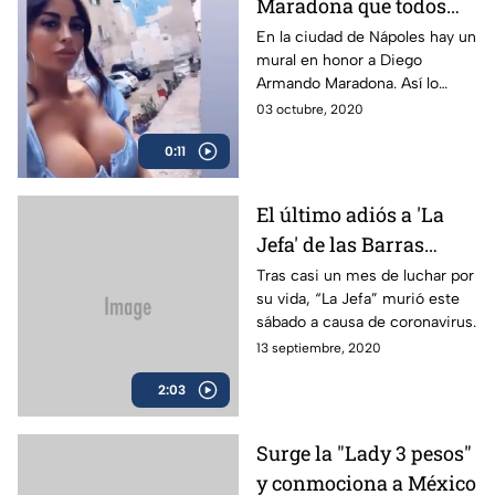
Maradona que todos
visitan en Nápoles
En la ciudad de Nápoles hay un
mural en honor a Diego
Armando Maradona. Así lo
muestra la presentadora de
03 octubre, 2020
televisión Floriana Messina.
0:11
El último adiós a 'La
Jefa' de las Barras
Praderas
Tras casi un mes de luchar por
su vida, “La Jefa” murió este
sábado a causa de coronavirus.
13 septiembre, 2020
2:03
Surge la "Lady 3 pesos"
y conmociona a México