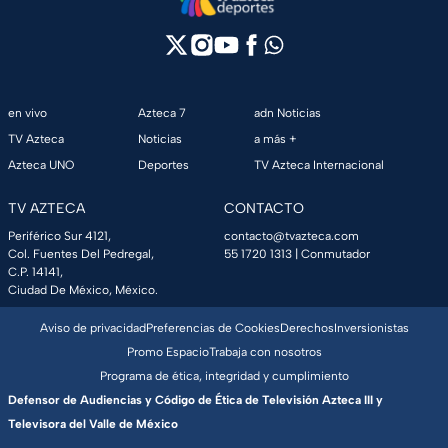
en vivo
Azteca 7
adn Noticias
TV Azteca
Noticias
a más +
Azteca UNO
Deportes
TV Azteca Internacional
TV AZTECA
CONTACTO
Periférico Sur 4121,
contacto@tvazteca.com
Col. Fuentes Del Pedregal,
55 1720 1313
| Conmutador
C.P. 14141,
Ciudad De México, México.
Aviso de privacidad
Preferencias de Cookies
Derechos
Inversionistas
Promo Espacio
Trabaja con nosotros
Programa de ética, integridad y cumplimiento
Defensor de Audiencias y Código de Ética de Televisión Azteca III y
Televisora del Valle de México