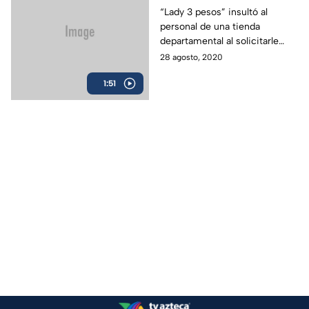
“Lady 3 pesos” insultó al
personal de una tienda
departamental al solicitarle
seguir las indicaciones
28 agosto, 2020
sanitarias.
1:51