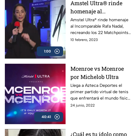
Amstel Ultra® rinde
que el gober’ ganó. Buena
homenaje al
manera de promover el
deporte.
Incomparable Rafa
Amstel Ultra® rinde homenaje
al Incomparable Rafa Nadal,
Nadal
recreando los 22 Matchpoints
de sus Grand Slams.
10 febrero, 2023
1:00
Mcenroe vs Mcenroe
por Michelob Ultra
Llega a Azteca Deportes el
primer partido virtual de tenis
que enfrentará el mundo físico
contra la realidad virtual. Apoya
24 junio, 2022
a tu McEnroe favorito ¡Únete
40:41
ahora! Solo vale la pena si lo
disfrutas
¿Cuál es tu ídolo como