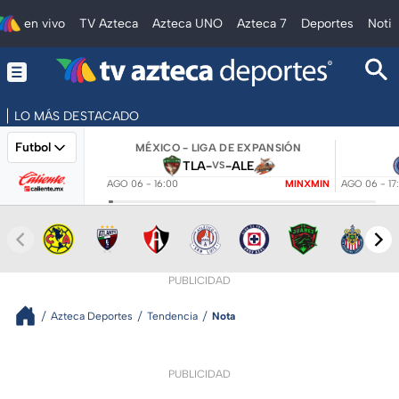
en vivo
TV Azteca
Azteca UNO
Azteca 7
Deportes
Notic
LO MÁS DESTACADO
Futbol
MÉXICO - LIGA DE EXPANSIÓN
TLA
-
-
ALE
VS
AGO 06 - 16:00
MINXMIN
AGO 06 - 17
PUBLICIDAD
Azteca Deportes
Tendencia
Nota
PUBLICIDAD