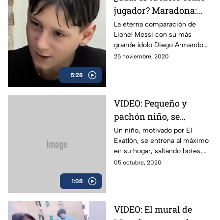
jugador? Maradona:
Lionel Messi
La eterna comparación de
Lionel Messi con su más
grande ídolo Diego Armando
Maradona.
25 noviembre, 2020
5:28
VIDEO: Pequeño y
pachón niño, se
entrena al máximo
Un niño, motivado por El
Exatlón, se entrena al máximo
para algún día estar en
en su hogar, saltando botes,
EL EXATLÓN
mesas y llantas que se
05 octubre, 2020
encuentra a su paso. Se perfila
1:08
para estar en algún día en este
desafío.
VIDEO: El mural de