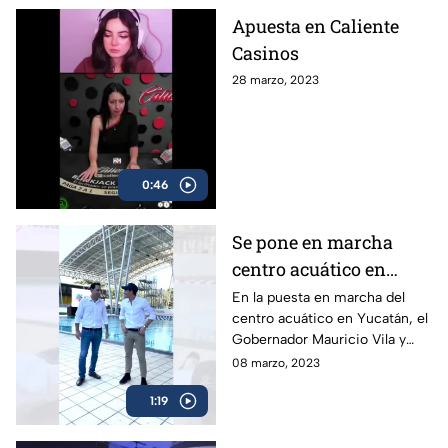
Apuesta en Caliente
Casinos
28 marzo, 2023
0:46
Se pone en marcha
centro acuático en
Yucatán
En la puesta en marcha del
centro acuático en Yucatán, el
Gobernador Mauricio Vila y
Rommel Pacheco, ex
08 marzo, 2023
clavadista olímpico y campeón
1:19
mundial, protagonizaron un
curioso momento al aventarse
una competencia de lagartijas