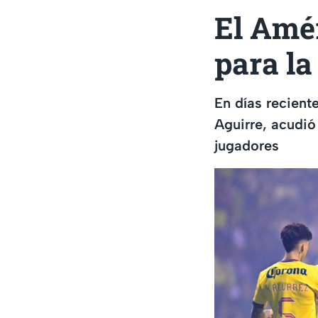
El Amé
para l
En días recient
Aguirre, acudió
jugadores