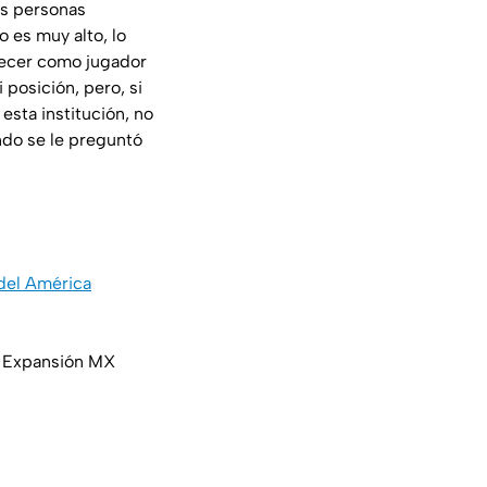
as personas
o es muy alto, lo
recer como jugador
posición, pero, si
esta institución, no
ndo se le preguntó
 del América
VA Expansión MX