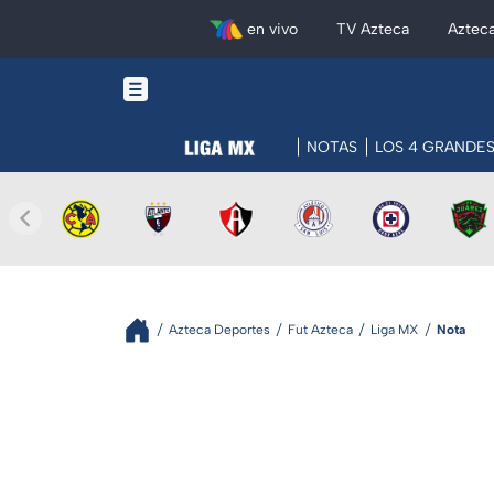
en vivo
TV Azteca
Aztec
NOTAS
LOS 4 GRANDE
Azteca Deportes
Fut Azteca
Liga MX
Nota