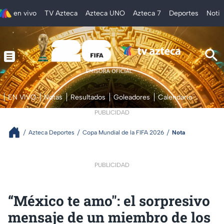
en vivo
TV Azteca
Azteca UNO
Azteca 7
Deportes
Notic
EN VIVO
Notas
Resultados
Goleadores
Calendario
PUBLICIDAD
Azteca Deportes
Copa Mundial de la FIFA 2026
Nota
PUBLICIDAD
“México te amo": el sorpresivo
mensaje de un miembro de los