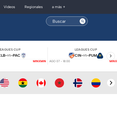
Regionales
Videos
a más +
LEAGUES CUP
LEAGUES CUP
CLB
-
-
PAC
CIN
-
-
PUM
VS
VS
MINXMIN
AGO 07 - 18:00
MINX