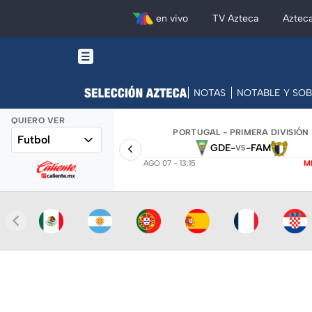
en vivo
TV Azteca
Aztec
NOTAS
NOTABLE Y SO
QUIERO VER
PORTUGAL - PRIMERA DIVISIÓN
Futbol
GDE
-
-
FAM
VS
AGO 07 - 13:15
M