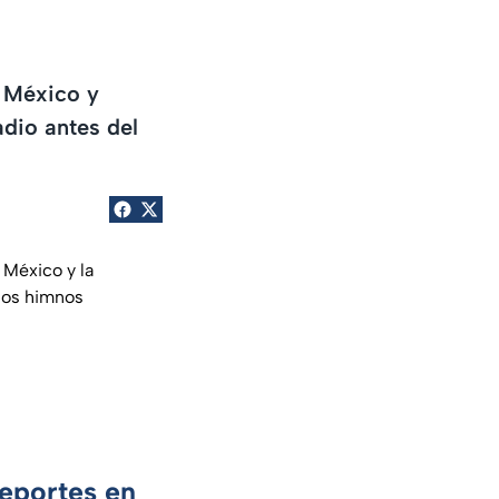
e México y
dio antes del
 México y la
los himnos
Deportes en