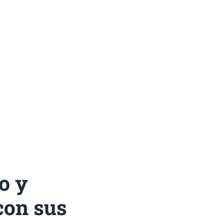
o y
con sus