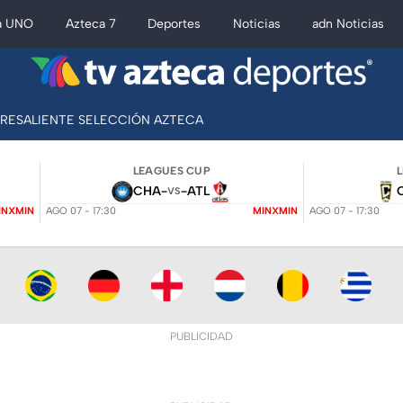
a UNO
Azteca 7
Deportes
Noticias
adn Noticias
BRESALIENTE SELECCIÓN AZTECA
LEAGUES CUP
CHA
-
-
ATL
VS
INXMIN
AGO 07 - 17:30
MINXMIN
AGO 07 - 17:30
PUBLICIDAD