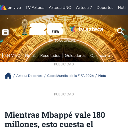
en vivo
TV Azteca
Azteca UNO
Azteca 7
Deportes
Notic
EN VIVO
Notas
Resultados
Goleadores
Calendario
PUBLICIDAD
Azteca Deportes
Copa Mundial de la FIFA 2026
Nota
PUBLICIDAD
Mientras Mbappé vale 180
millones, esto cuesta el