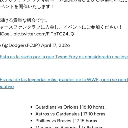
イベントを開催いたします！
聞ける貴重な機会です。
ャースファンクラブに入会し、イベントにご参加ください！
sNGoe
…
pic.twitter.com/FlTpTCZ4JQ
ub (@DodgersFCJP)
April 17, 2026
 Esta es la razón por la que Tyson Fury es considerado una le
 Es una de las leyendas más grandes de la WWE, pero se perd
cutivo
Guardians vs Orioles | 16:10 horas.
Astros vs Cardenales | 17:10 horas.
Phillies vs Braves | 17:15 horas.
Mariners vs Rangers | 17:15 horas.