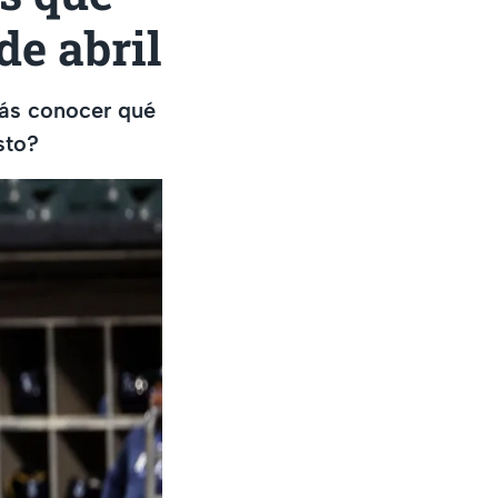
de abril
rás conocer qué
sto?