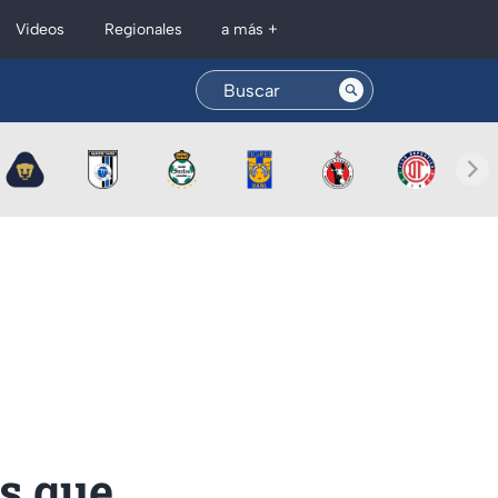
Regionales
Videos
a más +
s que