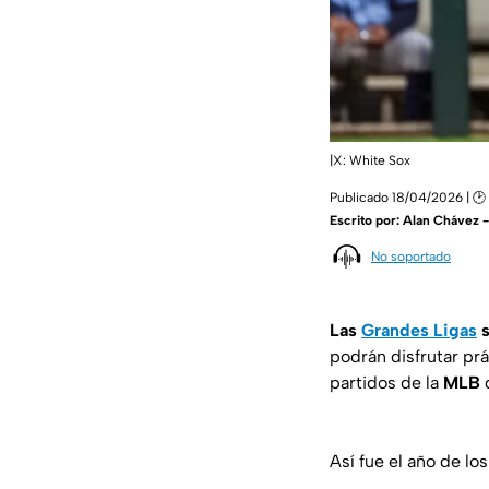
|X: White Sox
Publicado 18/04/2026 | 🕑
Escrito por:
Alan Chávez 
No soportado
Las
Grandes Ligas
s
podrán disfrutar prá
partidos de la
MLB
Así fue el año de l