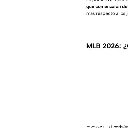
que comenzarán de
más respecto a los 
MLB 2026: ¿Q
このたび、山本由伸