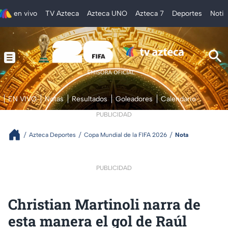
en vivo
TV Azteca
Azteca UNO
Azteca 7
Deportes
Notic
EN VIVO
Notas
Resultados
Goleadores
Calendario
PUBLICIDAD
Azteca Deportes
Copa Mundial de la FIFA 2026
Nota
PUBLICIDAD
Christian Martinoli narra de
esta manera el gol de Raúl