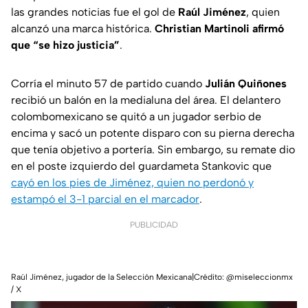
las grandes noticias fue el gol de
Raúl Jiménez
, quien
alcanzó una marca histórica.
Christian Martinoli afirmó
que “se hizo justicia”
.
Corría el minuto 57 de partido cuando
Julián Quiñones
recibió un balón en la medialuna del área. El delantero
colombomexicano se quitó a un jugador serbio de
encima y sacó un potente disparo con su pierna derecha
que tenía objetivo a portería. Sin embargo, su remate dio
en el poste izquierdo del guardameta Stankovic que
cayó en los pies de Jiménez, quien no perdonó y
estampó el 3-1 parcial en el marcador
.
PUBLICIDAD
Raúl Jiménez, jugador de la Selección Mexicana|Crédito: @miseleccionmx
/ X