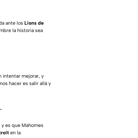
da ante los
Lions de
mbre la historia sea
intentar mejorar, y
s hacer es salir allá y
L
.
a, y es que Mahomes
roit
en la