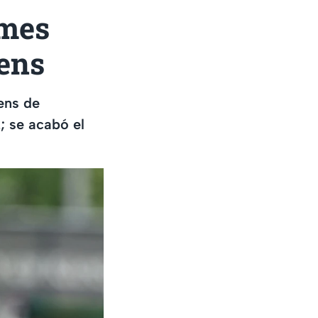
omes
vens
ens de
; se acabó el