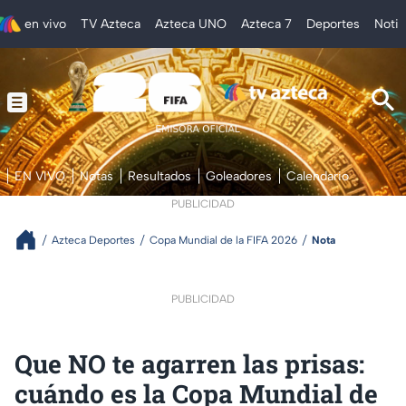
en vivo
TV Azteca
Azteca UNO
Azteca 7
Deportes
Notic
EN VIVO
Notas
Resultados
Goleadores
Calendario
PUBLICIDAD
Azteca Deportes
Copa Mundial de la FIFA 2026
Nota
PUBLICIDAD
Que NO te agarren las prisas:
cuándo es la Copa Mundial de