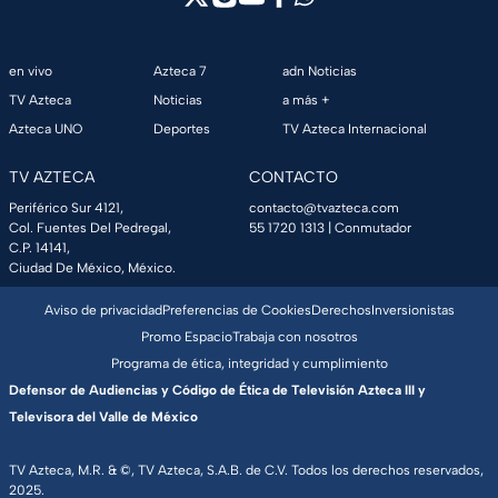
en vivo
Azteca 7
adn Noticias
TV Azteca
Noticias
a más +
Azteca UNO
Deportes
TV Azteca Internacional
TV AZTECA
CONTACTO
Periférico Sur 4121,
contacto@tvazteca.com
Col. Fuentes Del Pedregal,
55 1720 1313
| Conmutador
C.P. 14141,
Ciudad De México, México.
Aviso de privacidad
Preferencias de Cookies
Derechos
Inversionistas
Promo Espacio
Trabaja con nosotros
Programa de ética, integridad y cumplimiento
Defensor de Audiencias y Código de Ética de Televisión Azteca III y
Televisora del Valle de México
TV Azteca, M.R. & ©, TV Azteca, S.A.B. de C.V. Todos los derechos reservados,
2025.