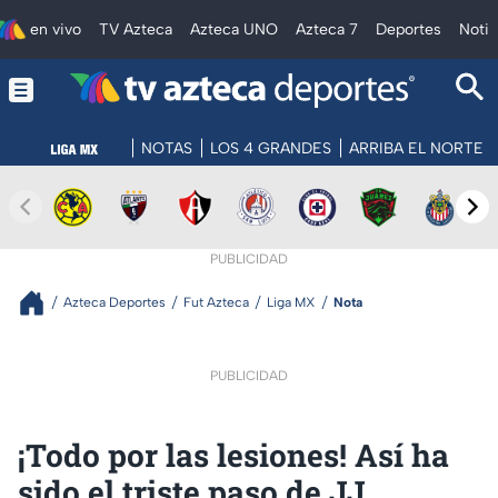
en vivo
TV Azteca
Azteca UNO
Azteca 7
Deportes
Notic
NOTAS
LOS 4 GRANDES
ARRIBA EL NORTE
PUBLICIDAD
Azteca Deportes
Fut Azteca
Liga MX
Nota
PUBLICIDAD
¡Todo por las lesiones! Así ha
sido el triste paso de JJ