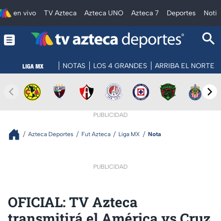
en vivo
TV Azteca
Azteca UNO
Azteca 7
Deportes
Notic
NOTAS
LOS 4 GRANDES
ARRIBA EL NORTE
PUBLICIDAD
Azteca Deportes
Fut Azteca
Liga MX
Nota
PUBLICIDAD
OFICIAL: TV Azteca
transmitirá el América vs Cruz