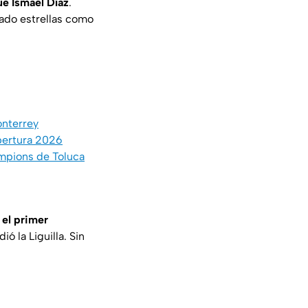
ue Ismael Díaz
.
sado estrellas como
onterrey
Apertura 2026
ampions de Toluca
el primer
ó la Liguilla. Sin