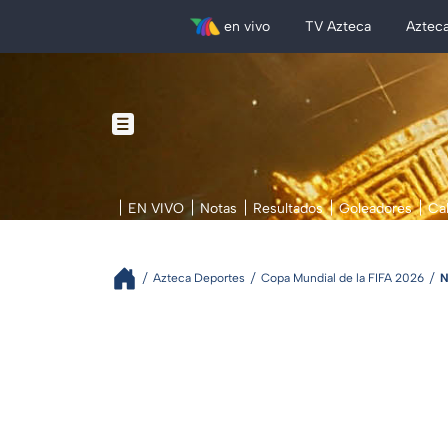
en vivo
TV Azteca
Aztec
EN VIVO
Notas
Resultados
Goleadores
Ca
Azteca Deportes
Copa Mundial de la FIFA 2026
N