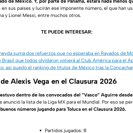
lado de México. Y, por parte de Panamá, estará nada menos q
 en sus países y lucirán ese imponente número, el que han u
a y Lionel Messi, entre muchos otros.
TE PUEDE INTERESAR:
meyda suma dos refuerzos que no esperaba en Rayados de M
e Brasil que todos olvidaron volverá al Club América para el 
o: así quedó el ranking de títulos de México tras la Concach
de Alexis Vega en el Clausura 2026
estuvo dentro de los convocados del “Vasco” Aguirre desde 
 anunció la lista de la Liga MX para el Mundial. Por eso se perdi
 buenos números jugando para Toluca en el Clausura 2026.
Partidos jugados: 8