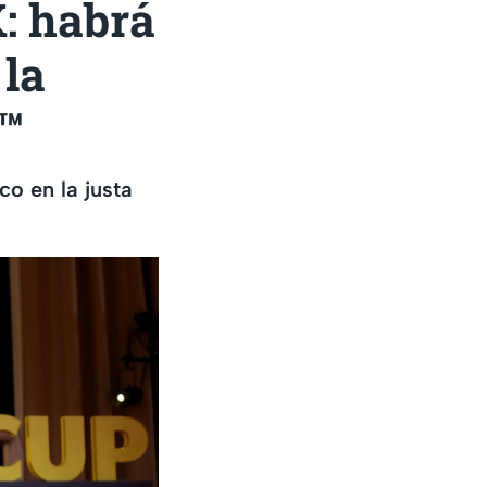
: habrá
 la
6™
co en la justa