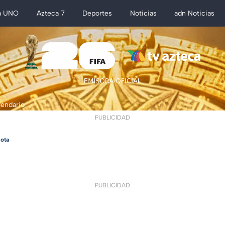
a UNO
Azteca 7
Deportes
Noticias
adn Noticias
lendario
PUBLICIDAD
ota
PUBLICIDAD