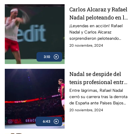
Carlos Alcaraz y Rafael
Nadal peloteando en la
Copa Davis
¡Leyendas en acción! Rafael
Nadal y Carlos Alcaraz
sorprendieron peloteando
juntos en la Copa Davis
20 noviembre, 2024
3:10
Nadal se despide del
tenis profesional entre
lágrimas
Entre lágrimas, Rafael Nadal
cerró su carrera tras la derrota
de España ante Países Bajos
en la Copa Davis, dejando un
20 noviembre, 2024
legado de 22 Grand Slams en
6:43
más de dos décadas.