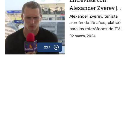
Alexander Zverev |
Abierto Mexicano de
Alexander Zverev, tenista
alemán de 26 años, platicó
Tenis
para los micrófonos de TV
Azteca Deportes durante su
02 marzo, 2024
participación en el Abierto
2:17
Mexicano de Tenis