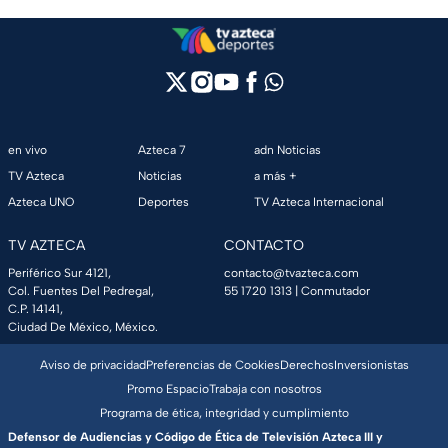
en vivo
Azteca 7
adn Noticias
TV Azteca
Noticias
a más +
Azteca UNO
Deportes
TV Azteca Internacional
TV AZTECA
CONTACTO
Periférico Sur 4121,
contacto@tvazteca.com
Col. Fuentes Del Pedregal,
55 1720 1313
| Conmutador
C.P. 14141,
Ciudad De México, México.
Aviso de privacidad
Preferencias de Cookies
Derechos
Inversionistas
Promo Espacio
Trabaja con nosotros
Programa de ética, integridad y cumplimiento
Defensor de Audiencias y Código de Ética de Televisión Azteca III y