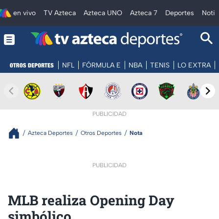
en vivo
TV Azteca
Azteca UNO
Azteca 7
Deportes
Notic
NFL
FÓRMULA E
NBA
TENIS
LO EXTRA
PUBLICIDAD
Azteca Deportes
Otros Deportes
Nota
PUBLICIDAD
MLB realiza Opening Day
simbólico