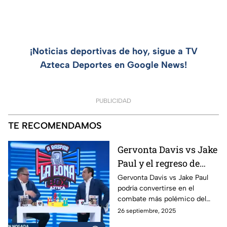
¡Noticias deportivas de hoy, sigue a TV
Azteca Deportes en Google News!
PUBLICIDAD
TE RECOMENDAMOS
Gervonta Davis vs Jake
Paul y el regreso de
Ryan García | A Raspar
Gervonta Davis vs Jake Paul
podría convertirse en el
La Lona
combate más polémico del
año, mientras Ryan García
26 septiembre, 2025
anuncia su regreso al ring con