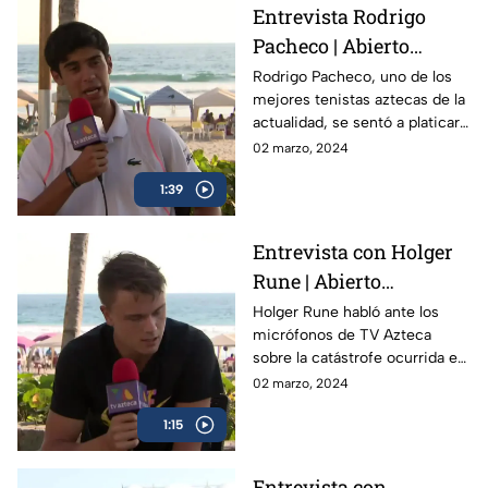
Entrevista Rodrigo
Pacheco | Abierto
Mexicano de Tenis
Rodrigo Pacheco, uno de los
mejores tenistas aztecas de la
actualidad, se sentó a platicar
con TV Azteca previo al
02 marzo, 2024
Abierto Mexicano de Tenis en
1:39
Acapulco
Entrevista con Holger
Rune | Abierto
Mexicano de Tenis
Holger Rune habló ante los
micrófonos de TV Azteca
sobre la catástrofe ocurrida en
Acapulco y como el Abierto
02 marzo, 2024
Mexicano de Open da
1:15
esperanza a la gente
Entrevista con