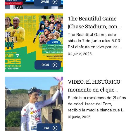
29:15
sed de revancha.
The Beautiful Game
|Chase Stadium, con
Ronaldinho y Roberto
The Beautiful Game, este
sábado 7 de junio a las 5:00
Carlos | 7 de junio a las
PM disfruta en vivo por las
5:00 PM
plataformas de Azteca
04 junio, 2025
Deportes el encuentro entre
0:34
Ronaldinho y Roberto Carlos
VIDEO: El HISTÓRICO
momento en el que
Isaac del Toro recibe la
El ciclista mexicano de 21 años
de edad, Isaac del Toro,
Maglia Blanca en el
recibió la maglia blanca que lo
Giro de Italia 2025
acredita como el mejor menor
01 junio, 2025
de 25 años en el Giro de Italia
1:41
2025