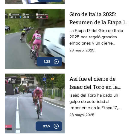
Giro de Italia 2025:
Resumen de la Etapa 17
y el triunfo de Isaac del
La Etapa 17 del Giro de Italia
2025 nos regaló grandes
Toro
emociones y un cierre
espectacular, en donde el líder
28 mayo, 2025
mexicano, Isaac del Toro, se
1:38
llevó el triunfo
Así fue el cierre de
Isaac del Toro en la
Etapa 17 del Giro de
Isaac del Toro ha dado un
golpe de autoridad al
Italia
imponerse en la Etapa 17,
consolidándose como líder de
28 mayo, 2025
la competencia y reforzando
0:59
su dominio con la maglia rosa.