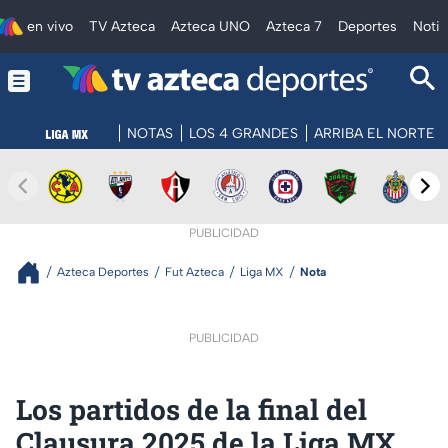
en vivo
TV Azteca
Azteca UNO
Azteca 7
Deportes
Notic
NOTAS
LOS 4 GRANDES
ARRIBA EL NORTE
PUBLICIDAD
Azteca Deportes
Fut Azteca
Liga MX
Nota
PUBLICIDAD
Los partidos de la final del
Clausura 2025 de la Liga MX