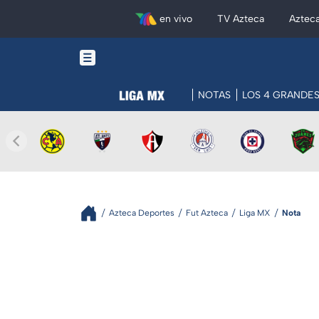
en vivo
TV Azteca
Aztec
NOTAS
LOS 4 GRANDE
Azteca Deportes
Fut Azteca
Liga MX
Nota