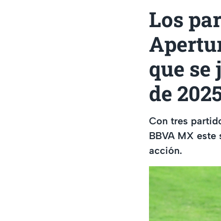
Los par
Apertu
que se 
de 202
Con tres partid
BBVA MX este sá
acción.