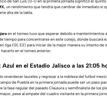
tico de San Luis (0-1) en la primera jornada significó el quint
MX,
un rendimiento que tendrá que cambiar de inmediato si q
te alta de la tabla.
jara
en el torneo tuvo que esperar debido a mantenimientos a 
de tiempo para concentrarse en este cotejo, donde buscará e
 en liga (G1, E2) para iniciar de la mejor manera su intento de
 hacerlo en el torneo anterior.
 Azul en el Estadio Jalisco a las 21:05 h
 reverdecer laureles y regresar a la nobleza del futbol mexic
 campo de Puebla en la primera jornada puede ser un paso para 
de la fase regular del pasado Clausura y semifinalista de los pla
mayor, pese al empate del cuadro visitante en la primera jorn