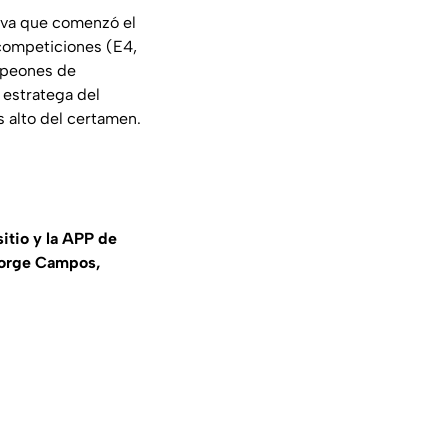
tiva que comenzó el
 competiciones (E4,
mpeones de
estratega del
s alto del certamen.
itio y la APP de
 Jorge Campos,