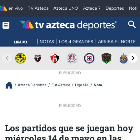
en vivo
TV Azteca
Azteca UNO
Azteca 7
Deportes
Notic
NOTAS
LOS 4 GRANDES
ARRIBA EL NORTE
PUBLICIDAD
Azteca Deportes
Fut Azteca
Liga MX
Nota
PUBLICIDAD
Los partidos que se juegan hoy
miércoles 14 de mayo en las