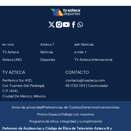
en vivo
Azteca 7
adn Noticias
TV Azteca
Noticias
a más +
Azteca UNO
Deportes
TV Azteca Internacional
TV AZTECA
CONTACTO
Periférico Sur 4121,
contacto@tvazteca.com
Col. Fuentes Del Pedregal,
55 1720 1313
| Conmutador
C.P. 14141,
Ciudad De México, México.
Aviso de privacidad
Preferencias de Cookies
Derechos
Inversionistas
Promo Espacio
Trabaja con nosotros
Programa de ética, integridad y cumplimiento
Defensor de Audiencias y Código de Ética de Televisión Azteca III y