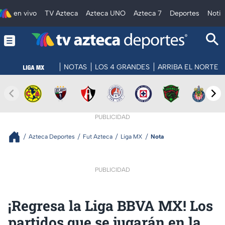
en vivo
TV Azteca
Azteca UNO
Azteca 7
Deportes
Notic
NOTAS
LOS 4 GRANDES
ARRIBA EL NORTE
PUBLICIDAD
Azteca Deportes
Fut Azteca
Liga MX
Nota
PUBLICIDAD
¡Regresa la Liga BBVA MX! Los
partidos que se jugarán en la