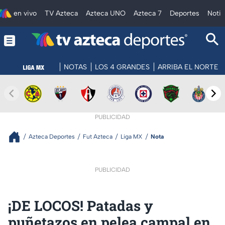
en vivo
TV Azteca
Azteca UNO
Azteca 7
Deportes
Notic
NOTAS
LOS 4 GRANDES
ARRIBA EL NORTE
PUBLICIDAD
Azteca Deportes
Fut Azteca
Liga MX
Nota
PUBLICIDAD
¡DE LOCOS! Patadas y
puñetazos en pelea campal en