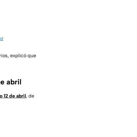
ez
ios, explicó que
e abril
 12 de abril
, de