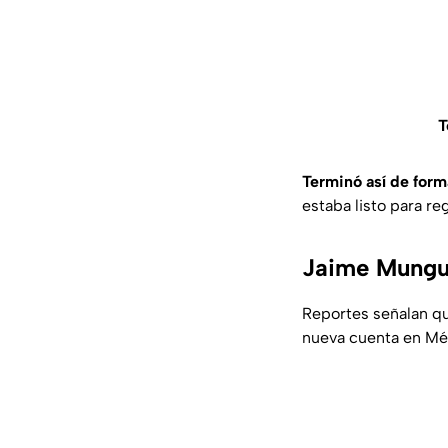
T
Terminó así de for
estaba listo para re
Jaime Munguí
Reportes señalan qu
nueva cuenta en Méx