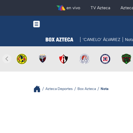
en vivo
TV Azteca
Aztec
‘CANELO’ ÁLVAREZ
Not
Azteca Deportes
Box Azteca
Nota