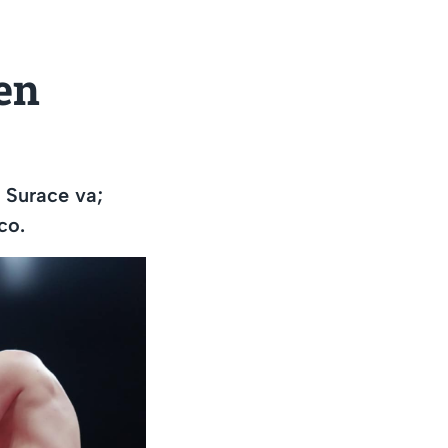
en
 Surace va;
co.