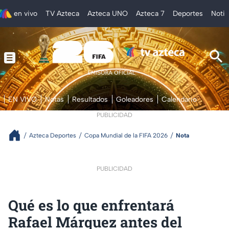
en vivo
TV Azteca
Azteca UNO
Azteca 7
Deportes
Notic
EN VIVO
Notas
Resultados
Goleadores
Calendario
PUBLICIDAD
Azteca Deportes
Copa Mundial de la FIFA 2026
Nota
PUBLICIDAD
Qué es lo que enfrentará
Rafael Márquez antes del