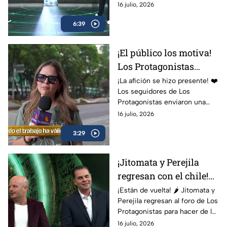
los tres países se toca más el
16 julio, 2026
corazón para ayudar al prójimo.
6:39
¡El público los motiva!
Los Protagonistas
reciben una lluvia de
¡La afición se hizo presente! ❤️
Los seguidores de Los
mensajes de apoyo
Protagonistas enviaron una
auténtica ola de mensajes de
16 julio, 2026
ánimo para Martinoli, el Dr.
3:29
García y todo el equipo... ¡y
vaya que los necesitaban!
¡Jitomata y Perejila
regresan con el chile!
Nadie se salvó en Los
¡Están de vuelta! 🌶️ Jitomata y
Perejila regresan al foro de Los
Protagonistas
Protagonistas para hacer de las
suyas con un divertido reto
16 julio, 2026