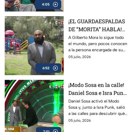
4:05
para realizar una inesperada
auditoría llena de ocurrencias y
momentos inolvidables.
¡EL GUARDAESPALDAS
DE “MORITA” HABLA!
La misión secreta
A Gilberto Mora lo sigue todo
el mundo, pero pocos conocen
detrás de la joya
a la persona encargada de su
mexicana
seguridad. En El Capitorreo,
05 julio, 2026
aparece el misterioso
6:52
guardaespaldas de “Morita”
para revelar detalles de una
misión que nadie esperaba.
¡Modo Sosa en la calle!
Daniel Sosa e Isra Punk
ponen a prueba el
Daniel Sosa activó el Modo
Sosa y, junto a Isra Punk, salió
cariño de la bandita
a las calles para descubrir qué
tan cálida y buena onda es la
05 julio, 2026
gente. El resultado dejó
7:01