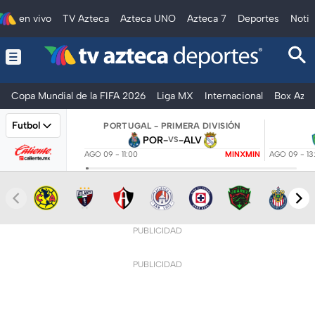
en vivo
TV Azteca
Azteca UNO
Azteca 7
Deportes
Notic
Copa Mundial de la FIFA 2026
Liga MX
Internacional
Box Azte
Futbol
PORTUGAL - PRIMERA DIVISIÓN
POR
-
-
ALV
VS
AGO 09 - 11:00
MINXMIN
AGO 09 - 13
PUBLICIDAD
PUBLICIDAD