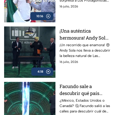
sorpresa a Los Protagonistas
Dr. García
para realizar una rigurosa
16 julio, 2026
inspección a Christian
10:16
Martinoli y al Dr. García.
¡Una auténtica
hermosura! Andy Sola
descubre el paraíso de
¡Un recorrido que enamora! 😍
Andy Sola nos lleva a descubrir
Las Estacas |
la belleza natural de Las
TransportAndyng
Estacas, uno de los destinos
16 julio, 2026
más impresionantes de
4:18
México.
Facundo sale a
descubrir qué país
tiene el corazón más
¿México, Estados Unidos o
Canadá? 🤔 Facundo salió a las
grande | Los
calles para descubrir cuál de
Protagonistas