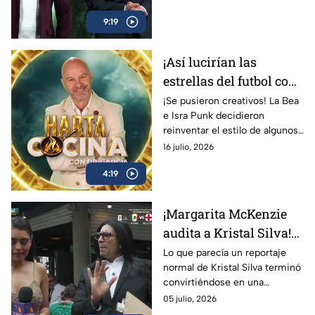
donde el chile será el gran
9:19
protagonista.
¡Así lucirían las
estrellas del futbol con
un nuevo look! | Los
¡Se pusieron creativos! La Bea
e Isra Punk decidieron
Protagonistas
reinventar el estilo de algunos
de los mejores jugadores del
16 julio, 2026
mundo, dándoles un cambio
4:19
de imagen que desató las
risas.
¡Margarita McKenzie
audita a Kristal Silva!
La misión termina en
Lo que parecía un reportaje
normal de Kristal Silva terminó
un caos total
convirtiéndose en una
auténtica locura cuando
05 julio, 2026
Margarita McKenzie apareció