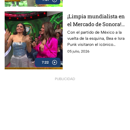
momentos divertidos,
inesperados y muy mexicanos.
¡Limpia mundialista en
el Mercado de Sonora!
Bea e Isra Punk buscan
Con el partido de México a la
vuelta de la esquina, Bea e Isra
la buena vibra para
Punk visitaron el icónico
México
Mercado de Sonora para
05 julio, 2026
realizar una peculiar limpia
7:22
mundialista y atraer toda la
buena energía.
PUBLICIDAD