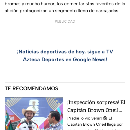
bromas y mucho humor, los comentaristas favoritos de la
afición protagonizan un segmento lleno de carcajadas.
PUBLICIDAD
¡Noticias deportivas de hoy, sigue a TV
Azteca Deportes en Google News!
TE RECOMENDAMOS
¡Inspección sorpresa! El
Capitán Brown Oneil
pone contra las
¡Nadie lo vio venir! 😱 El
Capitán Brown Oneil llega por
cuerdas a Martinoli y al